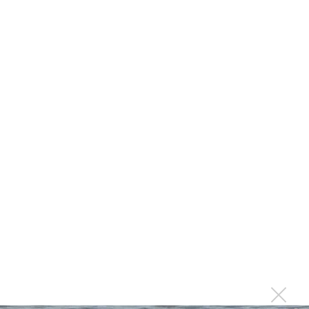
«Хулиганкой»
Участники вечеринки Насти Ивлеевой попали под
санкции
Глюкоза попросила перестать спамить
«Я сама сделала предложение мужу»: Глюкоза спела
новый трек и вспомнила свадьбу
Глюкоза предлагает «Давай женицца»
Глюк'оZа стала «Антистрессом» для Джарахова
Последнее
Басист Mötley Crüe признал использование плейбэка
на концертах
Мадонна и Кайли Миноуг впервые записали два