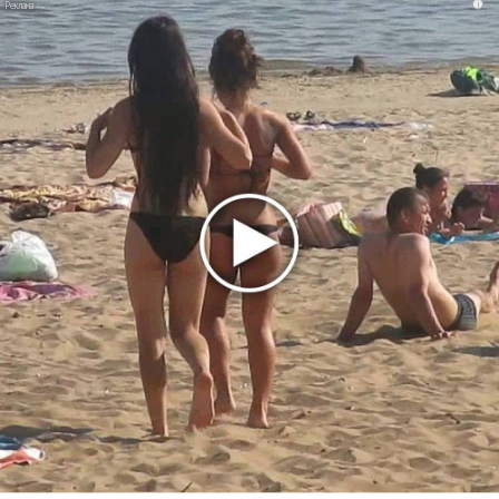
i
фита
Karol G выпустила альбом с Дрейком и Бруно
Марсом
Максим Фадеев и Маша Ржевская перевыпустили
«Когда я стану кошкой»
Клава Кока официально вышла «Замуж»
«Элли на маковом поле», Максим Лутчак и
«Смешарики» объединились
Авраам Руссо выпустил две солнечные песни
Сергей Сычёв - «Хит-парады в СССР. Полное
исследование»
Suno внедрил инструмент по нарушениям авторских
прав и новые водяные знаки
«Рианна работает в студии», - проговорился ее
партнер A$AP Rocky
Гленн Хьюз завершил свою гастрольную карьеру