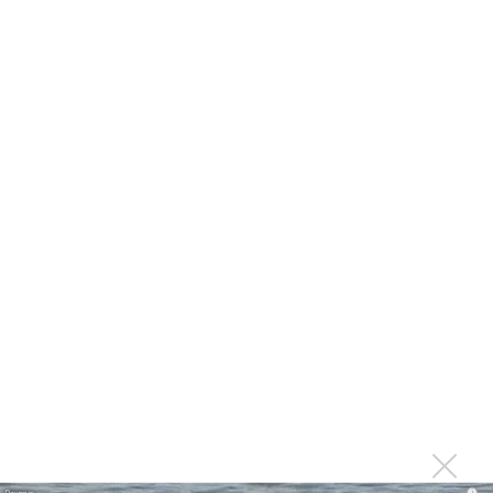
немецкому лицензиату
Linkin Park показал трейлер документального фильма
«Unshatter»
РАО потребовало от театра Кадышевой неустойку
В сеть выложен уникальный концерт Led Zeppelin
1970 года
Ферги стала петь в Black Eyed Peas, чтобы стать
лучшей
Сосо Павлиашвили и Максим Фадеев показали клип «Я
не вернулся»
Zivert дебютировала в большом кино
Ариана Гранде сделает перерыв в публичности
Ваня Дмитриенко побил рекорд Егора Крида, став
самым юным артистом, собравшим Лужники
Группа Dabro добилась отмены бренда ресторана
Da'Bro
i