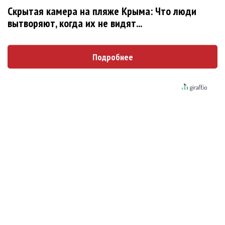
Новое
Скрытая камера на пляже Крыма: Что люди
вытворяют, когда их не видят...
Ариана Гранде сделает перерыв в
публичности
Подробнее
Группа Dabro добилась отмены бренда
ресторана Da'Bro
Солиста 30 Seconds To Mars несколько
женщин обвинили в сексуальном насилии над
детьми
BTS обиделись и не станут принимать
участие в Grammy
Ариана Гранде подала в суд против
укравших у нее музыку и фото