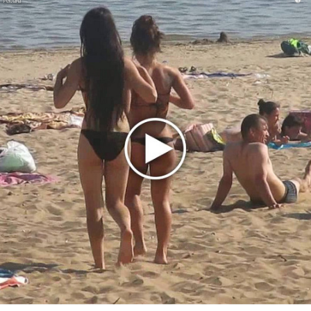
Александр Добронравов рассказал «Чего хотят
мужчины?»
Нюша нашла «Время любить»
«Три дня дождя» просят: «Не смотри наверх»
Ариана Гранде выпустила «злобный» альбом
«Petal»
Филипп Киркоров сходит с ума от «Луизы»
Гитарист Black Sabbath Тони Айомми показал первую
песню из сольного альбома
Денис Клявер умоляет ИИ-модель: «Не плачь,
Анастасия»
Mordor выпустил балладу «Птицы» в память
Левитина
Loboda интригует: кому посвящена песня «О ней»?