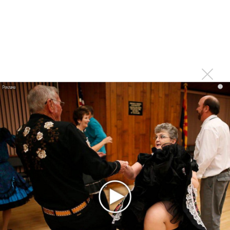
Linkin Park показал трейлер документального фильма
«Unshatter»
РАО потребовало от театра Кадышевой неустойку
В сеть выложен уникальный концерт Led Zeppelin
1970 года
Ферги стала петь в Black Eyed Peas, чтобы стать
i
лучшей
Сосо Павлиашвили и Максим Фадеев показали клип «Я
не вернулся»
Zivert дебютировала в большом кино
Ариана Гранде сделает перерыв в публичности
Новое
Продолжение фильма «Майкл» начнут