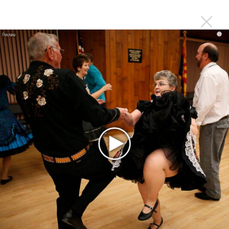
лучшей
Сосо Павлиашвили и Максим Фадеев показали клип «Я
не вернулся»
i
Zivert дебютировала в большом кино
Новое
Kara Kross обнимает каждый «Новый день»
Продолжение фильма «Майкл» начнут
снимать уже в этом году
Басист Mötley Crüe признал использование
плейбэка на концертах