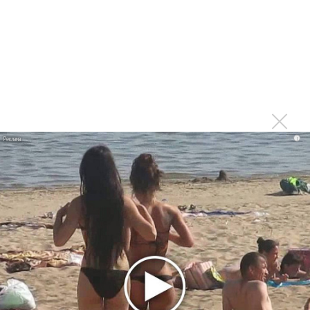
Мадонна и Кайли Миноуг впервые записали два
фита
Karol G выпустила альбом с Дрейком и Бруно
Марсом
Максим Фадеев и Маша Ржевская перевыпустили
«Когда я стану кошкой»
Клава Кока официально вышла «Замуж»
i
«Элли на маковом поле», Максим Лутчак и
«Смешарики» объединились
Авраам Руссо выпустил две солнечные песни
Сергей Сычёв - «Хит-парады в СССР. Полное
исследование»
Suno внедрил инструмент по нарушениям авторских
прав и новые водяные знаки
«Рианна работает в студии», - проговорился ее
партнер A$AP Rocky