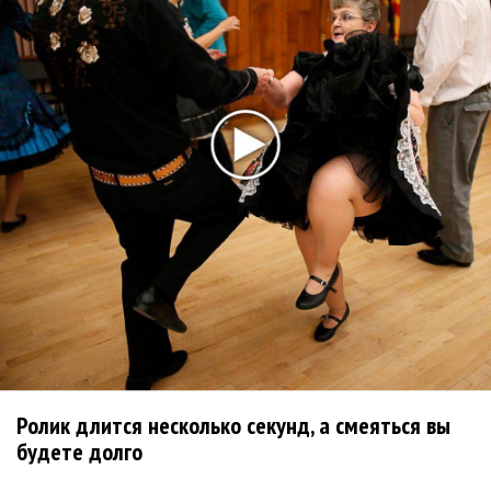
«Unshatter»
РАО потребовало от театра Кадышевой неустойку
В сеть выложен уникальный концерт Led Zeppelin
1970 года
Ферги стала петь в Black Eyed Peas, чтобы стать
лучшей
Сосо Павлиашвили и Максим Фадеев показали клип «Я
не вернулся»
Zivert дебютировала в большом кино
Новое
Ролик длится несколько секунд, а смеяться вы
Kara Kross обнимает каждый «Новый день»
будете долго