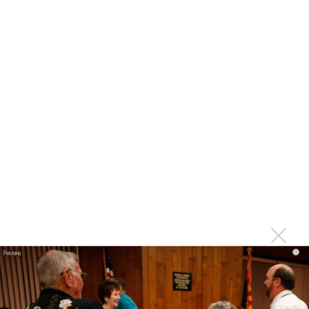
Максим Фадеев и Маша Ржевская перевыпустили
«Когда я стану кошкой»
Клава Кока официально вышла «Замуж»
«Элли на маковом поле», Максим Лутчак и
«Смешарики» объединились
Авраам Руссо выпустил две солнечные песни
Сергей Сычёв - «Хит-парады в СССР. Полное
исследование»
Suno внедрил инструмент по нарушениям авторских
прав и новые водяные знаки
«Рианна работает в студии», - проговорился ее
партнер A$AP Rocky
Гленн Хьюз завершил свою гастрольную карьеру
i
Suno проиграла суд о нарушении авторских прав
немецкому лицензиату
Linkin Park показал трейлер документального фильма