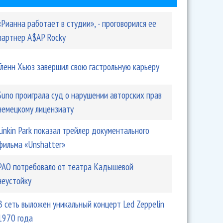
«Рианна работает в студии», - проговорился ее
партнер A$AP Rocky
Гленн Хьюз завершил свою гастрольную карьеру
Suno проиграла суд о нарушении авторских прав
немецкому лицензиату
Linkin Park показал трейлер документального
фильма «Unshatter»
РАО потребовало от театра Кадышевой
неустойку
В сеть выложен уникальный концерт Led Zeppelin
1970 года