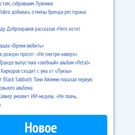
стом, собравшим Лужники
Dabro добилась отмены бренда ресторана
др Добронравов рассказал «Чего хотят
ашла «Время любить»
я дождя» просят: «Не смотри наверх»
Гранде выпустила «злобный» альбом «Petal»
Киркоров сходит с ума от «Луизы»
т Black Sabbath Тони Айомми показал первую
ольного альбома
лявер умоляет ИИ-модель: «Не плачь,
»
Новое