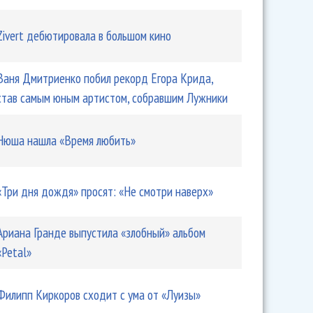
Zivert дебютировала в большом кино
Ваня Дмитриенко побил рекорд Егора Крида,
став самым юным артистом, собравшим Лужники
Нюша нашла «Время любить»
«Три дня дождя» просят: «Не смотри наверх»
Ариана Гранде выпустила «злобный» альбом
«Petal»
Филипп Киркоров сходит с ума от «Луизы»