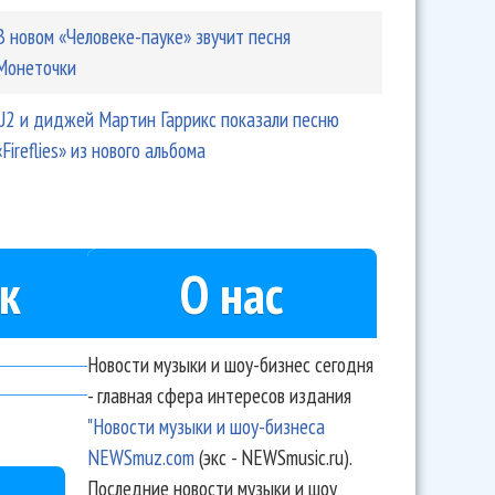
В новом «Человеке-пауке» звучит песня
Монеточки
U2 и диджей Мартин Гаррикс показали песню
«Fireflies» из нового альбома
к
О нас
Новости музыки и шоу-бизнес сегодня
- главная сфера интересов издания
"Новости музыки и шоу-бизнеса
NEWSmuz.com
(экс - NEWSmusic.ru).
Последние новости музыки и шоу