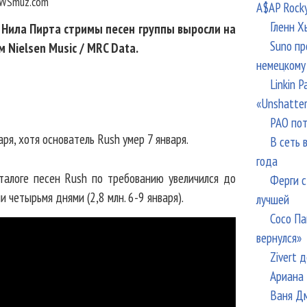
WSmuz.com
A$AP Rock
Гленн Х
 Нила Пирта стримы песен группы выросли на
Suno пр
Nielsen Music / MRC Data.
немецкому
Linkin 
«Unshatte
РАО пот
ря, хотя основатель Rush умер 7 января.
В сеть 
года
талоге песен Rush по требованию увеличился до
Ферги с
 четырьмя днями (2,8 млн. 6-9 января).
лучшей
Сосо Па
вернулся»
Zivert 
Ариана 
Ваня Дм