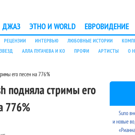
Перейти к основному
содержанию
ДЖАЗ
ЭТНО И WORLD
ЕВРОВИДЕНИЕ
РЕЦЕНЗИИ
ИНТЕРВЬЮ
ЛЮБОВНЫЕ ИСТОРИИ
КОМП
ЗВЕЗД
АЛЛА ПУГАЧЕВА И КО
ПРОФИ
АРТИСТЫ
О 
тримы его песен на 776%
sh подняла стримы его
на 776%
Suno вн
и новые в
«Рианна