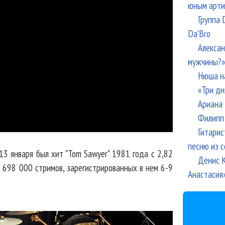
юным арти
Группа 
Da'Bro
Алексан
мужчины?»
Нюша н
«Три дн
Ариана 
Филипп 
Гитарис
песню из с
3 января был хит "Tom Sawyer" 1981 года с 2,82
Денис К
 698 000 стримов, зарегистрированных в нем 6-9
Анастасия