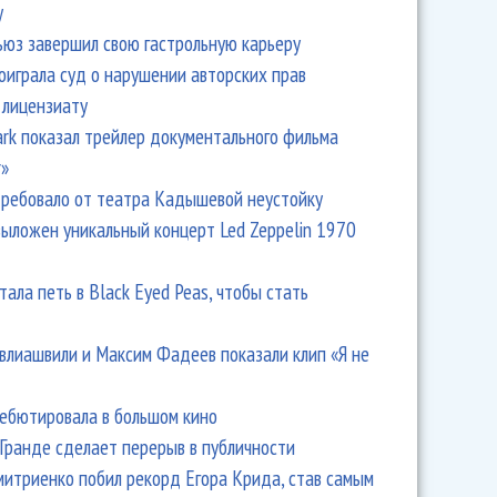
y
ьюз завершил свою гастрольную карьеру
оиграла суд о нарушении авторских прав
 лицензиату
Park показал трейлер документального фильма
r»
ребовало от театра Кадышевой неустойку
выложен уникальный концерт Led Zeppelin 1970
тала петь в Black Eyed Peas, чтобы стать
влиашвили и Максим Фадеев показали клип «Я не
дебютировала в большом кино
Гранде сделает перерыв в публичности
итриенко побил рекорд Егора Крида, став самым