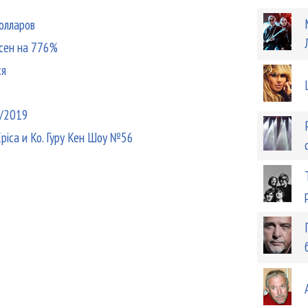
олларов
есен на 776%
ся
8/2019
Epica и Ко. Гуру Кен Шоу №56