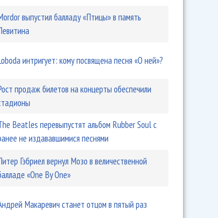
Mordor выпустил балладу «Птицы» в память
Левитина
Loboda интригует: кому посвящена песня «О ней»?
Рост продаж билетов на концерты обеспечили
стадионы
The Beatles перевыпустят альбом Rubber Soul с
ранее не издававшимися песнями
Питер Гэбриел вернул Мозо в величественной
балладе «One By One»
Андрей Макаревич станет отцом в пятый раз