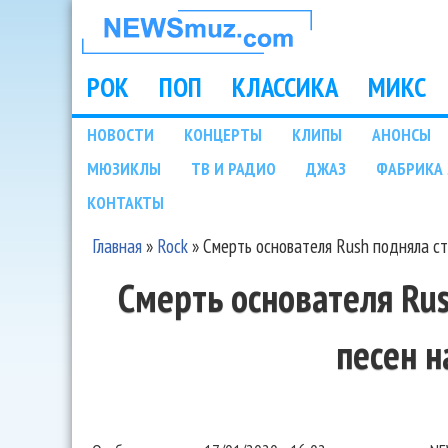
НОВОСТИ
МУЗЫКИ И
РОК
ПОП
КЛАССИКА
МИКС
Main menu
ШОУ БИЗНЕСА
НОВОСТИ
КОНЦЕРТЫ
КЛИПЫ
АНОНСЫ
Подразделы
МЮЗИКЛЫ
ТВ И РАДИО
ДЖАЗ
ФАБРИКА 
NEWSMUZ.COM
КОНТАКТЫ
Главная
»
Rock
»
Смерть основателя Rush подняла с
Вы здесь
Смерть основателя Ru
песен 