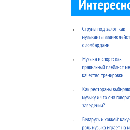
Интересн
Струны под залог: как
музыканты взаимодейс
с ломбардами
Музыка и спорт: как
правильный плейлист м
качество тренировки
Как рестораны выбира
музыку и что она говори
заведении?
Беларусь и хоккей: каку
роль музыка играет на 