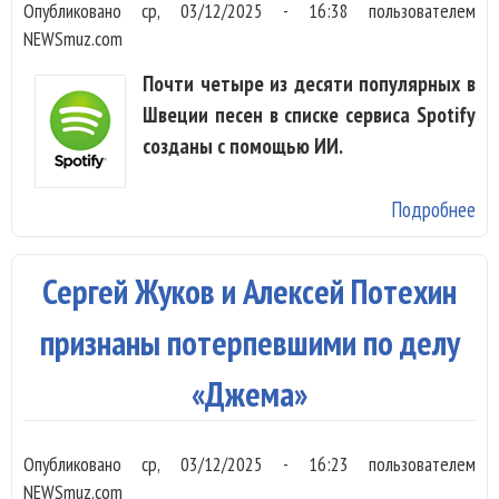
Опубликовано
ср, 03/12/2025 - 16:38
пользователем
пе
NEWSmuz.com
Ша
ст
Почти четыре из десяти популярных в
Швеции песен в списке сервиса Spotify
созданы с помощью ИИ.
Подробнее
о 
шв
хи
Сергей Жуков и Алексей Потехин
со
И
признаны потерпевшими по делу
«Джема»
Опубликовано
ср, 03/12/2025 - 16:23
пользователем
NEWSmuz.com