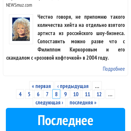
NEWSmuz.com
Честно говоря, не припомню такого
количества хейта на отдельно взятого
артиста из российского шоу-бизнеса.
Сопоставить можно разве что с
Филиппом Киркоровым и его
скандалом с «розовой кофточкой» в 2004 году.
Подробнее
о 
Ла
До
« первая
‹ предыдущая
…
Страницы
ка
4
5
6
7
8
9
10
11
12
…
по
следующая ›
последняя »
на
Последнее
ув
из