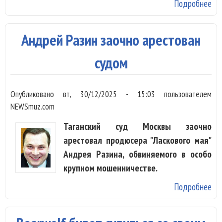
Подробнее
о 
До
ре
Андрей Разин заочно арестован
вы
об
судом
не
Опубликовано
вт, 30/12/2025 - 15:03
пользователем
NEWSmuz.com
Таганский суд Москвы заочно
арестовал продюсера "Ласкового мая"
Андрея Разина, обвиняемого в особо
крупном мошенничестве.
Подробнее
о 
Ра
за