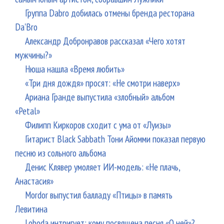
Группа Dabro добилась отмены бренда ресторана
Da'Bro
Александр Добронравов рассказал «Чего хотят
мужчины?»
Нюша нашла «Время любить»
«Три дня дождя» просят: «Не смотри наверх»
Ариана Гранде выпустила «злобный» альбом
«Petal»
Филипп Киркоров сходит с ума от «Луизы»
Гитарист Black Sabbath Тони Айомми показал первую
песню из сольного альбома
Денис Клявер умоляет ИИ-модель: «Не плачь,
Анастасия»
Mordor выпустил балладу «Птицы» в память
Левитина
Loboda интригует: кому посвящена песня «О ней»?