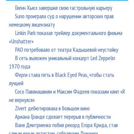
жа
Гленн Хьюз завершил свою гастрольную карьеру
Suno проиграла суд о нарушении авторских прав
немецкому лицензиату
Linkin Park показал трейлер документального фильма
«Unshatter»
РАО потребовало от театра Кадышевой неустойку
В сеть выложен уникальный концерт Led Zeppelin
1970 года
Ферги стала петь в Black Eyed Peas, чтобы стать
лучшей
Сосо Павлиашвили и Максим Фадеев показали клип «Я
не вернулся»
Zivert дебютировала в большом кино
Ариана Гранде сделает перерыв в публичности
Ваня Дмитриенко побил рекорд Егора Крида, став
самым юным артистом, собравшим Лужники