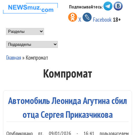
Перейти к основному
Подписывайтесь:
НОВОСТИ
содержанию
X
Facebook
18+
МУЗЫКИ И
Main menu
ШОУ БИЗНЕСА
Подразделы
NEWSMUZ.COM
Главная
»
Компромат
Вы здесь
Компромат
Автомобиль Леонида Агутина сбил
отца Сергея Приказчикова
Опубликовано
пт, 09/01/2026 - 16:41
пользователем