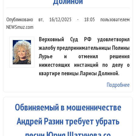
Долиной
за
де
Опубликовано
вт, 16/12/2025 - 18:05
пользователем
NEWSmuz.com
Верховный Суд РФ удовлетворил
жалобу предпринимательницы Полины
Лурье и отменил решения
нижестоящих инстанций по делу о
квартире певицы Ларисы Долиной.
Подробнее
о
Ве
су
Обвиняемый в мошенничестве
ре
за
Андрей Разин требует убрать
кв
песни Юрия Шатунова со
Ла