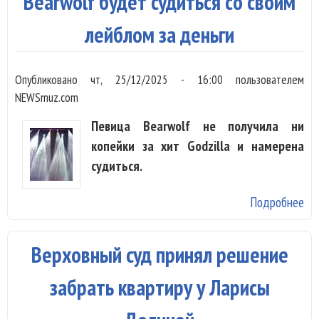
Bearwolf будет судиться со своим
ар
су
лейблом за деньги
Опубликовано
чт, 25/12/2025 - 16:00
пользователем
NEWSmuz.com
Певица Bearwolf не получила ни
копейки за хит Godzilla и намерена
судиться.
Подробнее
о
Be
бу
Верховный суд принял решение
су
со
забрать квартиру у Ларисы
ле