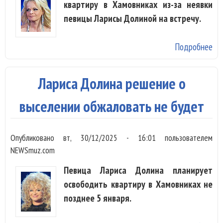
квартиру в Хамовниках из-за неявки
певицы Ларисы Долиной на встречу.
Подробнее
о 
До
пр
Лариса Долина решение о
не
пе
выселении обжаловать не будет
кв
по
Опубликовано
вт, 30/12/2025 - 16:01
пользователем
NEWSmuz.com
Певица Лариса Долина планирует
освободить квартиру в Хамовниках не
позднее 5 января.