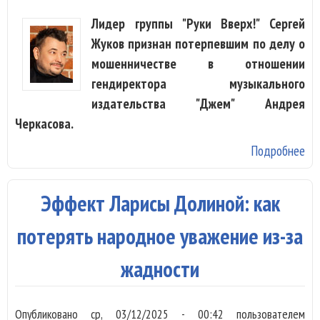
Лидер группы "Руки Вверх!" Сергей
Жуков признан потерпевшим по делу о
мошенничестве в отношении
гендиректора музыкального
издательства "Джем" Андрея
Черкасова.
Подробнее
о 
Жу
Ал
Эффект Ларисы Долиной: как
По
пр
потерять народное уважение из-за
по
жадности
по
«Д
Опубликовано
ср, 03/12/2025 - 00:42
пользователем