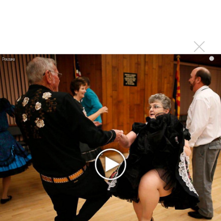
Войдите
или
зарегистрируйтесь
, чтобы отправлять
комментарии
ПРОЧИТАЙ НОВОСТИ ПЕРВЫМ:
i
Ещё об этом!
Гала-концерт Пласидо Доминго впервые покажут на
Okko
Аида Гарифуллина и Пелагея стали заслуженными
артистами России
Абдразаков и Гарифуллина споют и арии, и мюзиклы и
романсы
Победителями премии BraVo стали Гагарина, Киркоров,