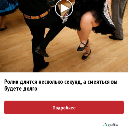
не вернулся»
Zivert дебютировала в большом кино
Новое
Kara Kross обнимает каждый «Новый день»
Продолжение фильма «Майкл» начнут
Ролик длится несколько секунд, а смеяться вы
снимать уже в этом году
будете долго
Басист Mötley Crüe признал использование
плейбэка на концертах
Подробнее
Мадонна и Кайли Миноуг впервые записали
два фита