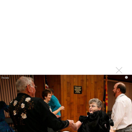
исследование»
Suno внедрил инструмент по нарушениям авторских
прав и новые водяные знаки
«Рианна работает в студии», - проговорился ее
партнер A$AP Rocky
Гленн Хьюз завершил свою гастрольную карьеру
Suno проиграла суд о нарушении авторских прав
немецкому лицензиату
Linkin Park показал трейлер документального фильма
«Unshatter»
i
РАО потребовало от театра Кадышевой неустойку
В сеть выложен уникальный концерт Led Zeppelin
1970 года
Ферги стала петь в Black Eyed Peas, чтобы стать
лучшей
Сосо Павлиашвили и Максим Фадеев показали клип «Я