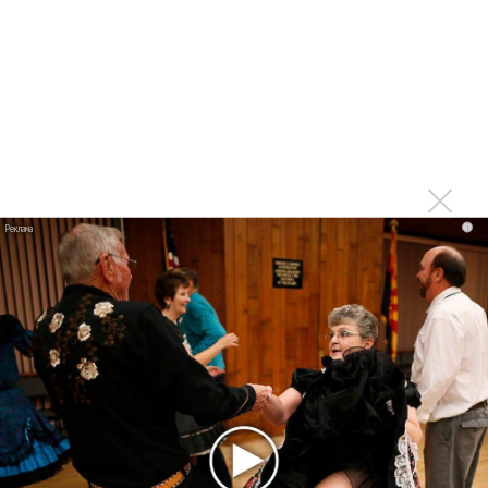
Авраам Руссо выпустил клип на армянском языке
Авраам Руссо станет товарным знаком
Авраам Руссо стал отцом во второй раз
Авраам Руссо снова станет отцом
Квартира Авраама Руссо пострадала от взрыва
Бизнес Авраама Руссо прогорает
i
Последнее
Kara Kross обнимает каждый «Новый день»
Продолжение фильма «Майкл» начнут снимать уже в
этом году
Басист Mötley Crüe признал использование плейбэка