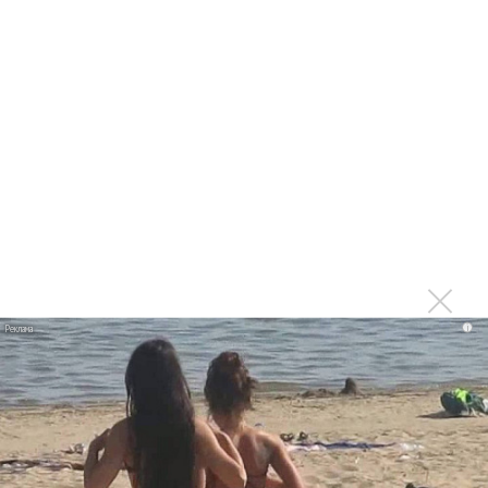
1970 года
Ферги стала петь в Black Eyed Peas, чтобы стать
лучшей
Сосо Павлиашвили и Максим Фадеев показали клип «Я
не вернулся»
Zivert дебютировала в большом кино
Ариана Гранде сделает перерыв в публичности
Ваня Дмитриенко побил рекорд Егора Крида, став
самым юным артистом, собравшим Лужники
Группа Dabro добилась отмены бренда ресторана
Da'Bro
i
Александр Добронравов рассказал «Чего хотят
мужчины?»
Нюша нашла «Время любить»
«Три дня дождя» просят: «Не смотри наверх»
Ариана Гранде выпустила «злобный» альбом