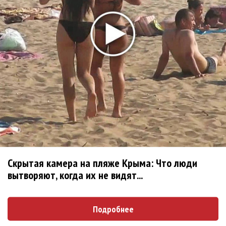
«Petal»
Филипп Киркоров сходит с ума от «Луизы»
Гитарист Black Sabbath Тони Айомми показал первую
песню из сольного альбома
Новое
Сергей Сычёв - «Хит-парады в СССР. Полное
исследование»
Скрытая камера на пляже Крыма: Что люди
«Рианна работает в студии», - проговорился
вытворяют, когда их не видят...
ее партнер A$AP Rocky
Гленн Хьюз завершил свою гастрольную
Подробнее
карьеру