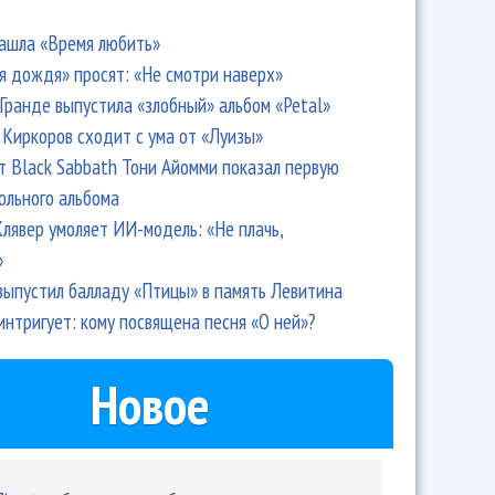
ашла «Время любить»
я дождя» просят: «Не смотри наверх»
Гранде выпустила «злобный» альбом «Petal»
Киркоров сходит с ума от «Луизы»
т Black Sabbath Тони Айомми показал первую
ольного альбома
лявер умоляет ИИ-модель: «Не плачь,
»
выпустил балладу «Птицы» в память Левитина
интригует: кому посвящена песня «О ней»?
Новое