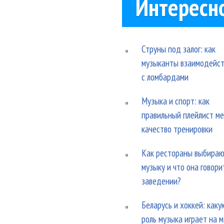
Интересн
Струны под залог: как
музыканты взаимодейс
с ломбардами
Музыка и спорт: как
правильный плейлист м
качество тренировки
Как рестораны выбира
музыку и что она говори
заведении?
Беларусь и хоккей: каку
роль музыка играет на 