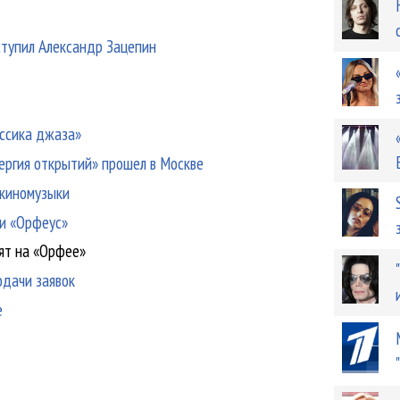
ступил Александр Зацепин
ссика джаза»
ергия открытий» прошел в Москве
 киномузыки
и «Орфеус»
ят на «Орфее»
одачи заявок
е