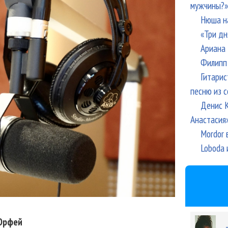
мужчины?»
Нюша н
«Три дн
Ариана 
Филипп 
Гитарис
песню из с
Денис К
Анастасия
Mordor 
Loboda 
Орфей