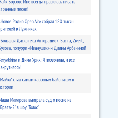
Найк Борзов: Мне всегда нравилось писать
странные песни!
«Новое Радио Open Air» собрал 180 тысяч
зрителей в Лужниках
«Большая Дискотека Авторадио»: Баста, Zivert,
Бузова, попурри «Иванушек» и Дианы Арбениной
Seryabkina и Дима Урих: Я позвонила, и все
закрутилось!
"Майкл" стал самым кассовым байопиком в
истории
Маша Макарова выиграла суд о песне из
"Брата-2" в шоу "Голос"