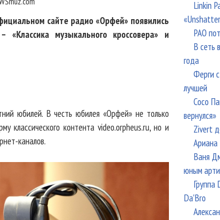
WSmuz.com
Linkin 
«Unshatte
официальном сайте радио «Орфей» появились
РАО пот
– «Классика музыкального кроссовера» и
В сеть 
года
Ферги с
лучшей
Сосо Па
ний юбилей. В честь юбилея «Орфей» не только
вернулся»
у классического контента video.orpheus.ru, но и
Zivert 
рнет-каналов.
Ариана 
Ваня Дм
юным арти
Группа 
Da'Bro
Алексан