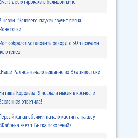
Zivert дебютировала в большом кино
В новом «Человеке-пауке» звучит песня
Монеточки
Мот собрался установить рекорд с 30 тысячами
полотенец
«Наше Радио» начало вещание во Владивостоке
Наташа Королева: Я послала мысли в космос, и
Вселенная ответила!
Первый канал объявил начало кастинга на шоу
«Фабрика звезд. Битва поколений»