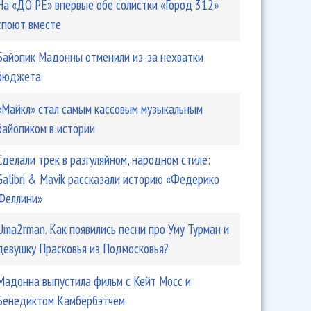
На «ДО РЕ» впервые обе солистки «Город 312»
споют вместе
Байопик Мадонны отменили из-за нехватки
бюджета
«Майкл» стал самым кассовым музыкальным
байопиком в истории
Сделали трек в разгуляйном, народном стиле:
Galibri & Mavik рассказали историю «Федерико
Феллини»
Uma2rman. Как появились песни про Уму Турман и
девушку Прасковья из Подмосковья?
Мадонна выпустила фильм с Кейт Мосс и
Бенедиктом Камбербэтчем