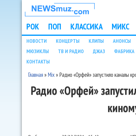
НОВОСТИ
МУЗЫКИ И
РОК
ПОП
КЛАССИКА
МИКС
Main menu
ШОУ БИЗНЕСА
НОВОСТИ
КОНЦЕРТЫ
КЛИПЫ
АНОНСЫ
Подразделы
МЮЗИКЛЫ
ТВ И РАДИО
ДЖАЗ
ФАБРИКА 
NEWSMUZ.COM
КОНТАКТЫ
Главная
»
Mix
»
Радио «Орфей» запустило каналы кр
Вы здесь
Радио «Орфей» запусти
кином