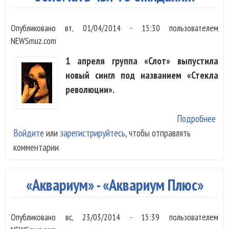
рос
нар
Опубликовано
вт, 01/04/2014 - 15:30
пользователем
NEWSmuz.com
1 апреля группа «Слот» выпустила
новый сингл под названием «Стекла
революции».
Подробнее
о «
Войдите
или
зарегистрируйтесь
, чтобы отправлять
Ино
комментарии
оче
хоч
обл
«Аквариум» - «Аквариум Плюс»
чьи
ожи
Опубликовано
вс, 23/03/2014 - 15:39
пользователем