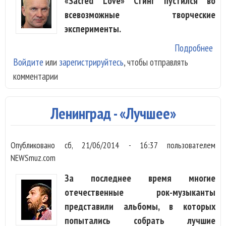
«Sacred Love» Стинг пустился во
всевозможные творческие
эксперименты.
Подробнее
о
Войдите
или
зарегистрируйтесь
, чтобы отправлять
Sti
комментарии
-
Th
Las
Ленинград - «Лучшее»
Shi
Опубликовано
сб, 21/06/2014 - 16:37
пользователем
NEWSmuz.com
За последнее время многие
отечественные рок-музыканты
представили альбомы, в которых
попытались собрать лучшие