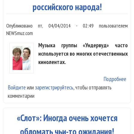
российского народа!
Опубликовано
пт, 04/04/2014 - 02:49
пользователем
NEWSmuz.com
Музыка группы «Ундервуд» часто
используется во многих отечественных
кинолентах.
Подробнее
о
Войдите
или
зарегистрируйтесь
, чтобы отправлять
«Ун
комментарии
Хоч
сня
о д
«Слот»: Иногда очень хочется
укр
и
обломать чьи-то ожидания!