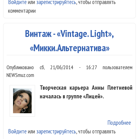
Войдите
или
зарегистрируйтесь
, чтобы отправлять
Пол
комментарии
- «
люб
Винтаж - «Vintage. Light»,
«Микки.Альтернатива»
Опубликовано
сб, 21/06/2014 - 16:27
пользователем
NEWSmuz.com
Творческая карьера Анны Плетневой
началась в группе «Лицей».
Подробнее
о В
Войдите
или
зарегистрируйтесь
, чтобы отправлять
Ligh