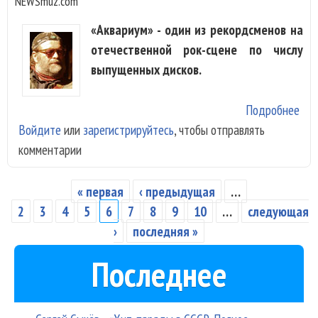
NEWSmuz.com
«Аквариум» - один из рекордсменов на
отечественной рок-сцене по числу
выпущенных дисков.
Подробнее
о
Войдите
или
зарегистрируйтесь
, чтобы отправлять
«Ак
комментарии
-
«Ак
Плю
« первая
‹ предыдущая
…
Страницы
2
3
4
5
6
7
8
9
10
…
следующая
›
последняя »
Последнее