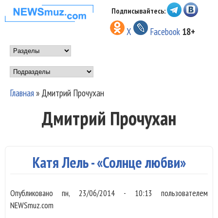
Перейти к основному
Подписывайтесь:
НОВОСТИ
содержанию
X
Facebook
18+
МУЗЫКИ И
Main menu
ШОУ БИЗНЕСА
Подразделы
NEWSMUZ.COM
Главная
»
Дмитрий Прочухан
Вы здесь
Дмитрий Прочухан
Катя Лель - «Солнце любви»
Опубликовано
пн, 23/06/2014 - 10:13
пользователем
NEWSmuz.com