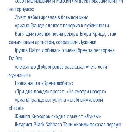
Сосо Павлиашвили и Максим Фадеев показали клип «Я
не вернулся»
Zivert дебютировала в большом кино
Ариана Гранде сделает перерыв в публичности
Ваня Дмитриенко побил рекорд Егора Крида, став
самым юным артистом, собравшим Лужники
Группа Dabro добилась отмены бренда ресторана
Da'Bro
Александр Добронравов рассказал «Чего хотят
мужчины?»
Нюша нашла «Время любить»
«Три дня дождя» просят: «Не смотри наверх»
Ариана Гранде выпустила «злобный» альбом
«Petal»
Филипп Киркоров сходит с ума от «Луизы»
Гитарист Black Sabbath Тони Айомми показал первую