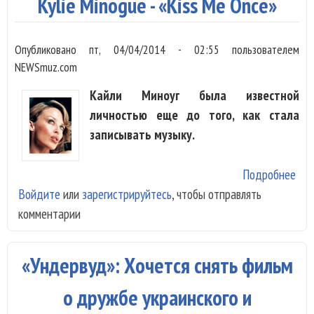
Kylie Minogue - «Kiss Me Once»
Опубликовано
пт, 04/04/2014 - 02:55
пользователем
NEWSmuz.com
Кайли Миноуг была известной
личностью еще до того, как стала
записывать музыку.
Подробнее
о Ky
Войдите
или
зарегистрируйтесь
, чтобы отправлять
Min
комментарии
- «K
Me
Onc
«Ундервуд»: Хочется снять фильм
о дружбе украинского и