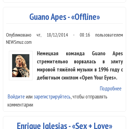
Be
Kin
Guano Apes - «Offline»
Опубликовано
чт, 18/12/2014 - 08:16
пользователем
NEWSmuz.com
Немецкая команда Guano Apes
стремительно ворвалась в элиту
мировой тяжёлой музыки в 1996 году с
дебютным синглом «Open Your Eyes».
Подробнее
о G
Войдите
или
зарегистрируйтесь
, чтобы отправлять
Ape
комментарии
«Of
Enrique Iglesias - «Sex + Love»