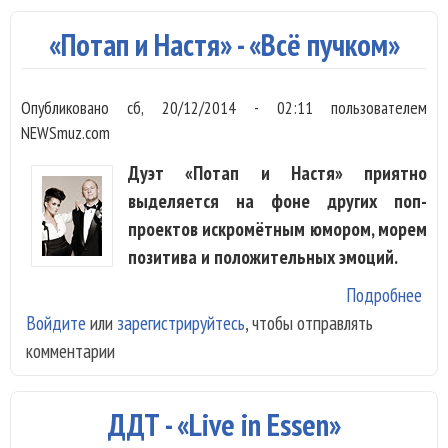
«Потап и Настя» - «Всё пучком»
Опубликовано
сб, 20/12/2014 - 02:11
пользователем
NEWSmuz.com
Дуэт «Потап и Настя» приятно
выделяется на фоне других поп-
проектов искромётным юмором, морем
позитива и положительных эмоций.
Подробнее
о
Войдите
или
зарегистрируйтесь
, чтобы отправлять
«По
комментарии
и
Нас
- «
ДДТ - «Live in Essen»
пуч