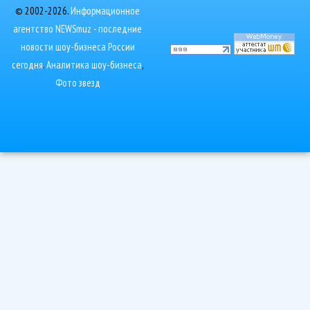
© 2002-2026.
Информационное
агентство NEWSmuz - последние
новости шоу-бизнеса России
сегодня
.
Аналитика шоу-бизнеса
,
Фото звезд