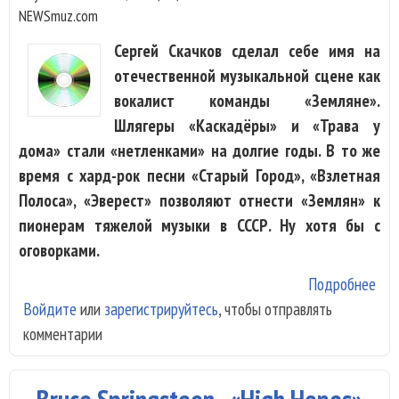
NEWSmuz.com
Сергей Скачков сделал себе имя на
отечественной музыкальной сцене как
вокалист команды «Земляне».
Шлягеры «Каскадёры» и «Трава у
дома» стали «нетленками» на долгие годы. В то же
время с хард-рок песни «Старый Город», «Взлетная
Полоса», «Эверест» позволяют отнести «Землян» к
пионерам тяжелой музыки в СССР. Ну хотя бы с
оговорками.
Подробнее
о С
Войдите
или
зарегистрируйтесь
, чтобы отправлять
Ска
комментарии
«По
Пут