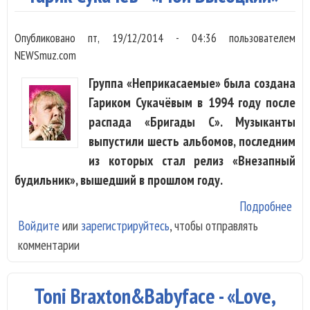
Опубликовано
пт, 19/12/2014 - 04:36
пользователем
NEWSmuz.com
Группа «Неприкасаемые» была создана
Гариком Сукачёвым в 1994 году после
распада «Бригады С». Музыканты
выпустили шесть альбомов, последним
из которых стал релиз «Внезапный
будильник», вышедший в прошлом году.
Подробнее
о Г
Войдите
или
зарегистрируйтесь
, чтобы отправлять
Сук
комментарии
«М
Выс
Toni Braxton&Babyface - «Love,