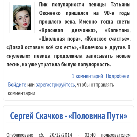
Пик популярности певицы Татьяны
Овсиенко пришёлся на 90-е годы
прошлого века. Именно тогда спеты
«Красивая девчонка», «Капитан»,
«Школьная пора», «Женское счастье»,
«Давай оставим всё как есть», «Колечко» и другие. В
«нулевых» певица продолжила записывать новые
песни, но уже утратила былую популярность.
1 комментарий
Подробнее
о
Войдите
или
зарегистрируйтесь
, чтобы отправлять
Тат
комментарии
Овс
-
«Вр
Сергей Скачков - «Половина Пути»
Опубликовано
сб, 20/12/2014 - 02:40
пользователем