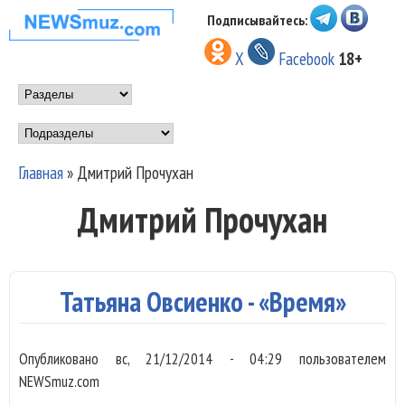
Перейти к основному
Подписывайтесь:
НОВОСТИ
содержанию
X
Facebook
18+
МУЗЫКИ И
Main menu
ШОУ БИЗНЕСА
Подразделы
NEWSMUZ.COM
Главная
»
Дмитрий Прочухан
Вы здесь
Дмитрий Прочухан
Татьяна Овсиенко - «Время»
Опубликовано
вс, 21/12/2014 - 04:29
пользователем
NEWSmuz.com