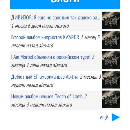
ДИВИЗОР: Я еще не заходил так далеко за...
1 месяц 6 дней
назад
alexard
Второй альбом киприотов KA'APER
1 месяц 3
недели
назад
alexard
I Am Morbid объявили о российском туре!
2
месяца 1 день
назад
alexard
Дебютный EP американцев Abitha
2 месяца 3
недели
назад
alexard
Новый альбом немцев Teeth of Lamb
2
месяца 3 недели
назад
alexard
ещё