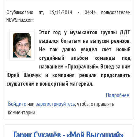
Опубликовано
пт, 19/12/2014 - 04:44
пользователем
NEWSmuz.com
Этот год у музыкантов группы ДДТ
выдался богатым на выпуски релизов.
Не так давно увидел свет новый
студийный альбом команды под
названием «Прозрачный». Вслед за ним
Юрий Шевчук и компания решили представить
слушателям и концертный материал.
Подробнее
о 
Войдите
или
зарегистрируйтесь
, чтобы отправлять
- «L
комментарии
in
Ess
Гарик Сукачёв - «Мой Высоцкий»