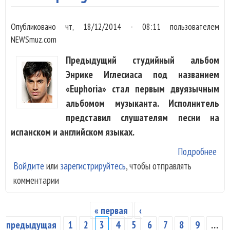
Опубликовано
чт, 18/12/2014 - 08:11
пользователем
NEWSmuz.com
Предыдущий студийный альбом
Энрике Иглесиаса под названием
«Euphoria» стал первым двуязычным
альбомом музыканта. Исполнитель
представил слушателям песни на
испанском и английском языках.
Подробнее
о
Войдите
или
зарегистрируйтесь
, чтобы отправлять
Enr
комментарии
Igle
- «
+ L
« первая
‹
Страницы
предыдущая
1
2
3
4
5
6
7
8
9
…