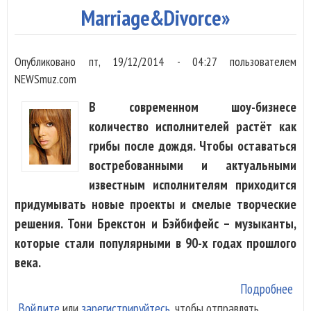
Marriage&Divorce»
Опубликовано
пт, 19/12/2014 - 04:27
пользователем
NEWSmuz.com
В современном шоу-бизнесе
количество исполнителей растёт как
грибы после дождя. Чтобы оставаться
востребованными и актуальными
известным исполнителям приходится
придумывать новые проекты и смелые творческие
решения. Тони Брекстон и Бэйбифейс – музыканты,
которые стали популярными в 90-х годах прошлого
века.
Подробнее
о T
Войдите
или
зарегистрируйтесь
, чтобы отправлять
Bra