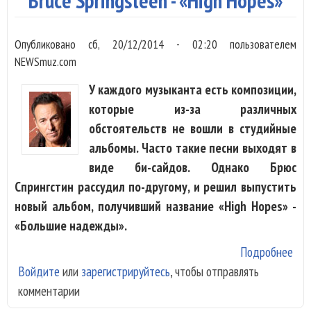
Bruce Springsteen - «High Hopes»
Опубликовано
сб, 20/12/2014 - 02:20
пользователем
NEWSmuz.com
У каждого музыканта есть композиции,
которые из-за различных
обстоятельств не вошли в студийные
альбомы. Часто такие песни выходят в
виде би-сайдов. Однако Брюс
Спрингстин рассудил по-другому, и решил выпустить
новый альбом, получивший название «High Hopes» -
«Большие надежды».
Подробнее
о B
Войдите
или
зарегистрируйтесь
, чтобы отправлять
Spr
комментарии
- «H
Hop