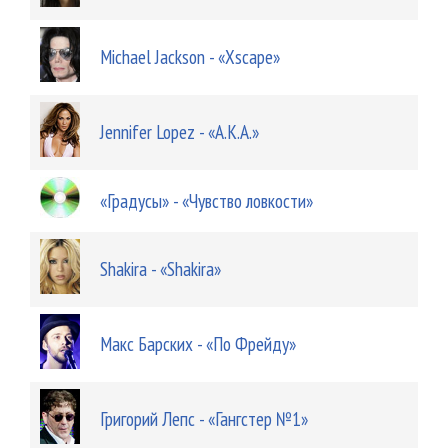
Michael Jackson - «Xscape»
Jennifer Lopez - «A.K.A.»
«Градусы» - «Чувство ловкости»
Shakira - «Shakira»
Макс Барских - «По Фрейду»
Григорий Лепс - «Гангстер №1»