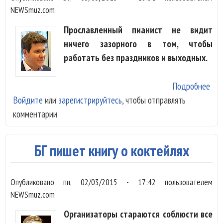
NEWSmuz.com
Прославленный пианист не видит
ничего зазорного в том, чтобы
работать без праздников и выходных.
Подробнее
о Д
Войдите
или
зарегистрируйтесь
, чтобы отправлять
Мац
комментарии
Кла
муз
луч
БГ пишет книгу о коктейлях
тер
Опубликовано
пн, 02/03/2015 - 17:42
пользователем
NEWSmuz.com
Организаторы стараются соблюсти все