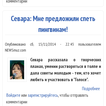
комментарии
Ива
Мы
вып
Севара: Мне предложили спеть
под
для
пингвинам!
дру
Опубликовано
сб, 15/11/2014 - 22:45
пользователем
NEWSmuz.com
Севара рассказала о творческих
планах, умении растворяться в толпе и
дала советы молодым - тем, кто хочет
любить и участвовать в "Голосе".
Подробнее
о С
Войдите
или
зарегистрируйтесь
, чтобы отправлять
Мн
комментарии
пре