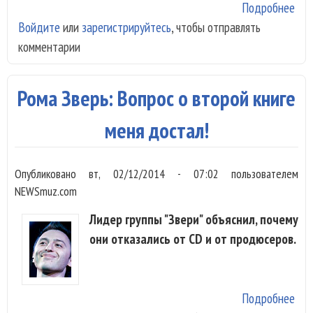
Подробнее
о Е
Войдите
или
зарегистрируйтесь
, чтобы отправлять
Вае
комментарии
нач
пис
сти
Рома Зверь: Вопрос о второй книге
муж
лиц
меня достал!
Опубликовано
вт, 02/12/2014 - 07:02
пользователем
NEWSmuz.com
Лидер группы "Звери" объяснил, почему
они отказались от CD и от продюсеров.
Подробнее
о Р