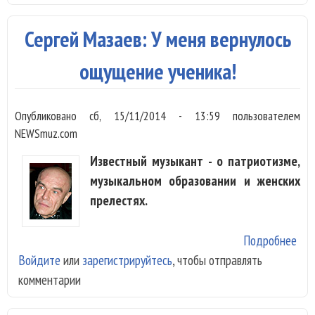
спе
пин
Сергей Мазаев: У меня вернулось
ощущение ученика!
Опубликовано
сб, 15/11/2014 - 13:59
пользователем
NEWSmuz.com
Известный музыкант - о патриотизме,
музыкальном образовании и женских
прелестях.
Подробнее
о С
Войдите
или
зарегистрируйтесь
, чтобы отправлять
Маз
комментарии
мен
вер