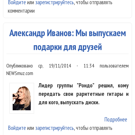
Войдите
или
зарегистрируйтесь
, чтобы отправлять
Зве
комментарии
Воп
о
вто
Александр Иванов: Мы выпускаем
кни
мен
подарки для друзей
дос
Опубликовано
ср, 19/11/2014 - 11:34
пользователем
NEWSmuz.com
Лидер группы "Рондо" решил, кому
передать свои раритетные гитары и
для кого, выпускать диски.
Подробнее
о
Войдите
или
зарегистрируйтесь
, чтобы отправлять
Але