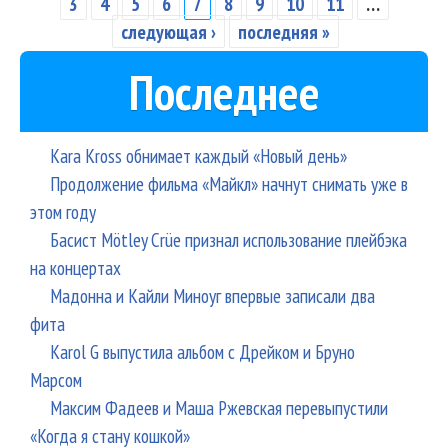
Страницы
Во
3
4
5
6
7
8
9
10
11
…
следующая ›
последняя »
Последнее
Kara Kross обнимает каждый «Новый день»
Продолжение фильма «Майкл» начнут снимать уже в
этом году
Басист Mötley Crüe признал использование плейбэка
на концертах
Мадонна и Кайли Миноуг впервые записали два
фита
Karol G выпустила альбом с Дрейком и Бруно
Марсом
Максим Фадеев и Маша Ржевская перевыпустили
«Когда я стану кошкой»