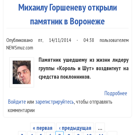
ощ
Михаилу Горшеневу открыли
уче
памятник в Воронеже
Опубликовано
пт, 14/11/2014 - 04:38
пользователем
NEWSmuz.com
Памятник ушедшему из жизни лидеру
группы «Король и Шут» воздвигнут на
средства поклонников.
Подробнее
о М
Войдите
или
зарегистрируйтесь
, чтобы отправлять
Гор
комментарии
отк
пам
в
« первая
‹ предыдущая
…