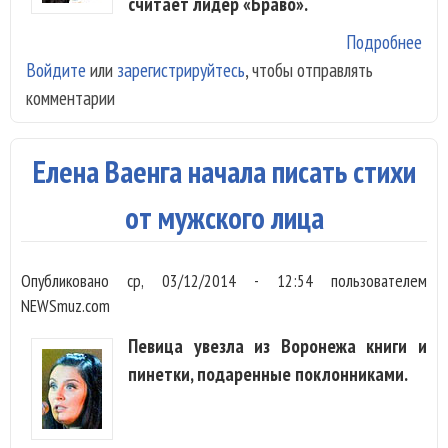
считает лидер «Браво».
Подробнее
о Е
Войдите
или
зарегистрируйтесь
, чтобы отправлять
Хав
комментарии
тап
хож
реп
Елена Ваенга начала писать стихи
от мужского лица
Опубликовано
ср, 03/12/2014 - 12:54
пользователем
NEWSmuz.com
Певица увезла из Воронежа книги и
пинетки, подаренные поклонниками.