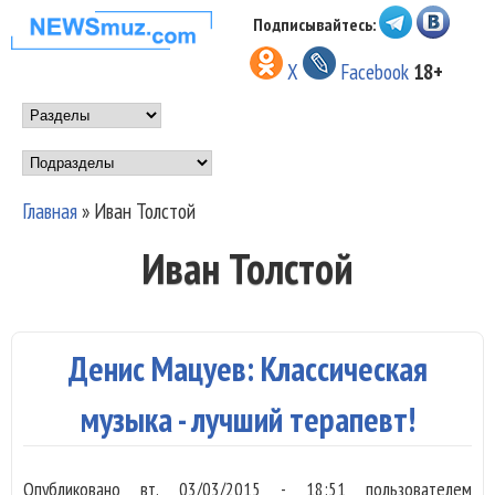
Перейти к основному
Подписывайтесь:
НОВОСТИ
содержанию
X
Facebook
18+
МУЗЫКИ И
Main menu
ШОУ БИЗНЕСА
Подразделы
NEWSMUZ.COM
Главная
»
Иван Толстой
Вы здесь
Иван Толстой
Денис Мацуев: Классическая
музыка - лучший терапевт!
Опубликовано
вт, 03/03/2015 - 18:51
пользователем