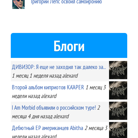
Григорий Лепс освоил самоиронию
Блоги
ДИВИЗОР: Я еще не заходил так далеко за...
1 месяц 1 неделя
назад
alexard
Второй альбом киприотов KA'APER
1 месяц 3
недели
назад
alexard
I Am Morbid объявили о российском туре!
2
месяца 4 дня
назад
alexard
Дебютный EP американцев Abitha
2 месяца 3
недели
назад
alexard