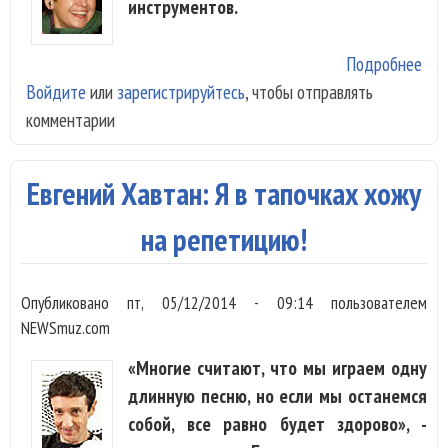
инструментов.
Подробнее
о С
Войдите
или
зарегистрируйтесь
, чтобы отправлять
Сур
комментарии
И н
пер
Евгений Хавтан: Я в тапочках хожу
на репетицию!
Опубликовано
пт, 05/12/2014 - 09:14
пользователем
NEWSmuz.com
«Многие считают, что мы играем одну
длинную песню, но если мы останемся
собой, все равно будет здорово», -