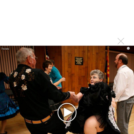
Karol G выпустила альбом с Дрейком и Бруно
Марсом
Максим Фадеев и Маша Ржевская перевыпустили
«Когда я стану кошкой»
Клава Кока официально вышла «Замуж»
«Элли на маковом поле», Максим Лутчак и
i
«Смешарики» объединились
Авраам Руссо выпустил две солнечные песни
Сергей Сычёв - «Хит-парады в СССР. Полное
исследование»
Suno внедрил инструмент по нарушениям авторских
прав и новые водяные знаки
«Рианна работает в студии», - проговорился ее
партнер A$AP Rocky
Гленн Хьюз завершил свою гастрольную карьеру
Suno проиграла суд о нарушении авторских прав