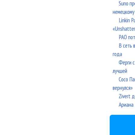
Suno пр
немецкому
Linkin 
«Unshatte
РАО пот
В сеть 
года
Ферги с
лучшей
Сосо Па
вернулся»
Zivert 
Ариана 