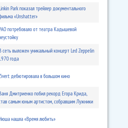
Linkin Park показал трейлер документального
фильма «Unshatter»
РАО потребовало от театра Кадышевой
неустойку
В сеть выложен уникальный концерт Led Zeppelin
1970 года
Zivert дебютировала в большом кино
Ваня Дмитриенко побил рекорд Егора Крида,
став самым юным артистом, собравшим Лужники
Нюша нашла «Время любить»