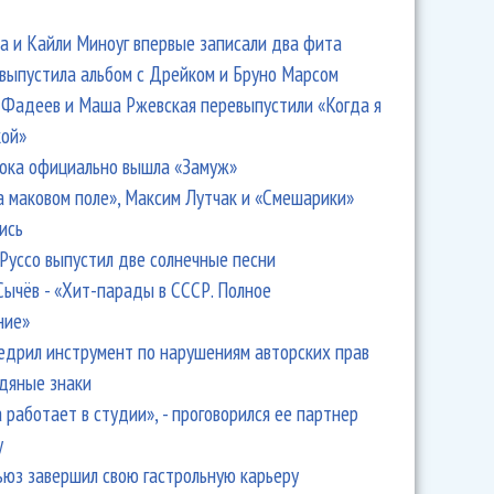
 и Кайли Миноуг впервые записали два фита
 выпустила альбом с Дрейком и Бруно Марсом
Фадеев и Маша Ржевская перевыпустили «Когда я
кой»
ока официально вышла «Замуж»
а маковом поле», Максим Лутчак и «Смешарики»
ись
Руссо выпустил две солнечные песни
Сычёв - «Хит-парады в СССР. Полное
ние»
едрил инструмент по нарушениям авторских прав
одяные знаки
 работает в студии», - проговорился ее партнер
y
ьюз завершил свою гастрольную карьеру