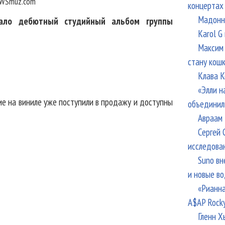
WSmuz.com
концертах
Мадонна
дало дебютный студийный альбом группы
Karol G
Максим 
стану кош
Клава К
«Элли н
е на виниле уже поступили в продажу и доступны
объединил
Авраам 
Сергей 
исследова
Suno вн
и новые в
«Рианна
A$AP Rock
Гленн Х