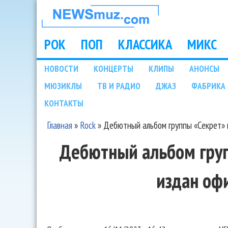
НОВОСТИ
МУЗЫКИ И
РОК
ПОП
КЛАССИКА
МИКС
Main menu
ШОУ БИЗНЕСА
НОВОСТИ
КОНЦЕРТЫ
КЛИПЫ
АНОНСЫ
Подразделы
МЮЗИКЛЫ
ТВ И РАДИО
ДЖАЗ
ФАБРИКА 
NEWSMUZ.COM
КОНТАКТЫ
Главная
»
Rock
»
Дебютный альбом группы «Секрет»
Вы здесь
Дебютный альбом гру
издан оф