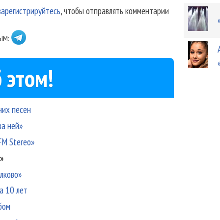
зарегистрируйтесь
, чтобы отправлять комментарии
ЫМ:
 этом!
них песен
за ней»
FM Stereo»
I»
лково»
а 10 лет
бом