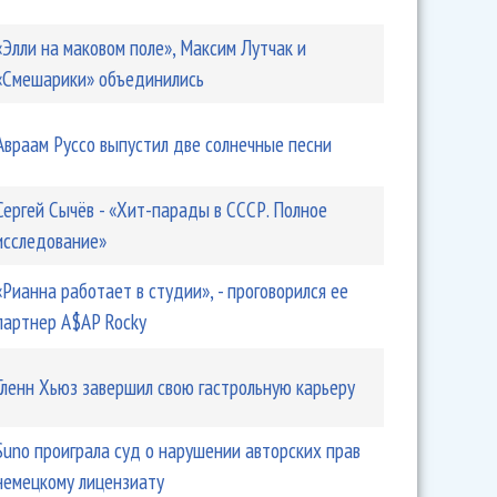
«Элли на маковом поле», Максим Лутчак и
«Смешарики» объединились
Авраам Руссо выпустил две солнечные песни
Сергей Сычёв - «Хит-парады в СССР. Полное
исследование»
«Рианна работает в студии», - проговорился ее
партнер A$AP Rocky
Гленн Хьюз завершил свою гастрольную карьеру
Suno проиграла суд о нарушении авторских прав
немецкому лицензиату