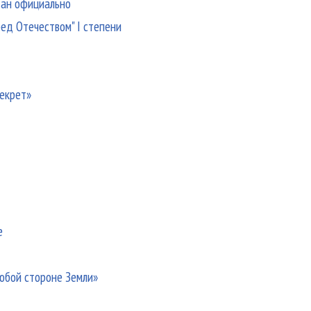
дан официально
ред Отечеством" I степени
Секрет»
е
любой стороне Земли»