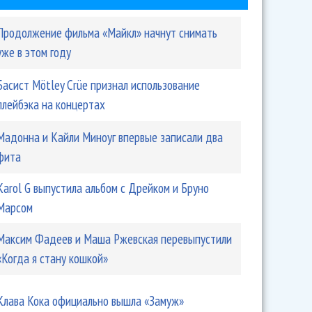
Продолжение фильма «Майкл» начнут снимать
уже в этом году
Басист Mötley Crüe признал использование
плейбэка на концертах
Мадонна и Кайли Миноуг впервые записали два
фита
Karol G выпустила альбом с Дрейком и Бруно
Марсом
Максим Фадеев и Маша Ржевская перевыпустили
«Когда я стану кошкой»
Клава Кока официально вышла «Замуж»