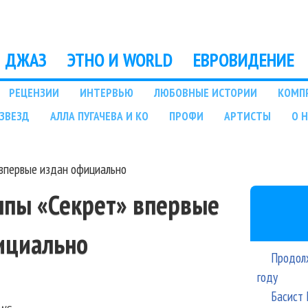
Перейти к основному
содержанию
ДЖАЗ
ЭТНО И WORLD
ЕВРОВИДЕНИЕ
РЕЦЕНЗИИ
ИНТЕРВЬЮ
ЛЮБОВНЫЕ ИСТОРИИ
КОМП
ЗВЕЗД
АЛЛА ПУГАЧЕВА И КО
ПРОФИ
АРТИСТЫ
О 
 впервые издан официально
ппы «Секрет» впервые
ициально
Продолж
году
Басист 