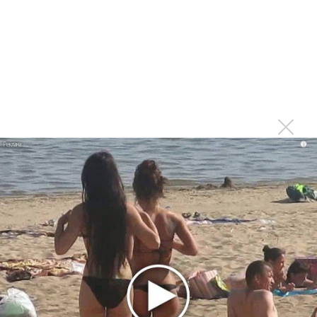
фита
Karol G выпустила альбом с Дрейком и Бруно
Марсом
Максим Фадеев и Маша Ржевская перевыпустили
«Когда я стану кошкой»
Клава Кока официально вышла «Замуж»
«Элли на маковом поле», Максим Лутчак и
i
«Смешарики» объединились
Авраам Руссо выпустил две солнечные песни
Сергей Сычёв - «Хит-парады в СССР. Полное
исследование»
Suno внедрил инструмент по нарушениям авторских
прав и новые водяные знаки
«Рианна работает в студии», - проговорился ее
партнер A$AP Rocky
Гленн Хьюз завершил свою гастрольную карьеру