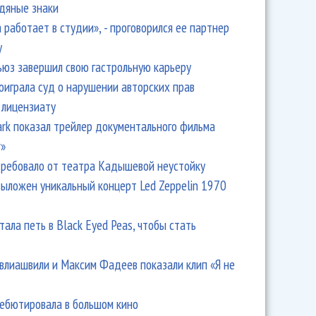
одяные знаки
 работает в студии», - проговорился ее партнер
y
ьюз завершил свою гастрольную карьеру
оиграла суд о нарушении авторских прав
 лицензиату
ио «Орфей» звучат по всей Европе
Park показал трейлер документального фильма
r»
ребовало от театра Кадышевой неустойку
выложен уникальный концерт Led Zeppelin 1970
тала петь в Black Eyed Peas, чтобы стать
влиашвили и Максим Фадеев показали клип «Я не
дебютировала в большом кино