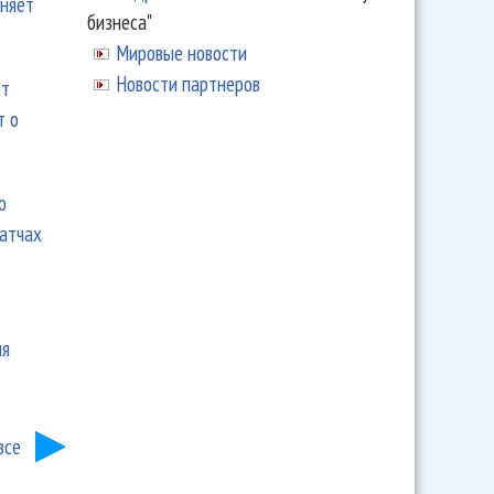
еняет
бизнеса"
Мировые новости
Новости партнеров
ют
т о
ю
матчах
ия
все