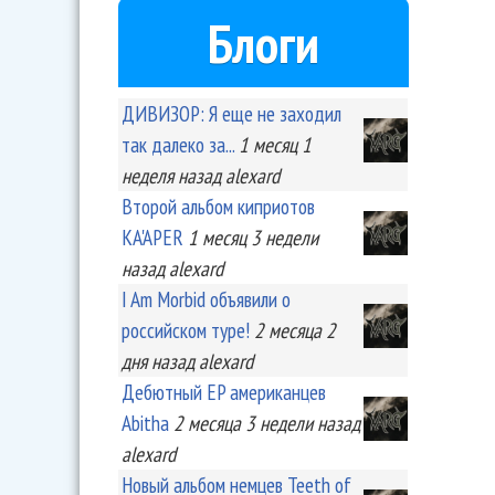
Блоги
ДИВИЗОР: Я еще не заходил
так далеко за...
1 месяц 1
неделя
назад
alexard
Второй альбом киприотов
KA'APER
1 месяц 3 недели
назад
alexard
I Am Morbid объявили о
российском туре!
2 месяца 2
дня
назад
alexard
Дебютный EP американцев
Abitha
2 месяца 3 недели
назад
alexard
Новый альбом немцев Teeth of