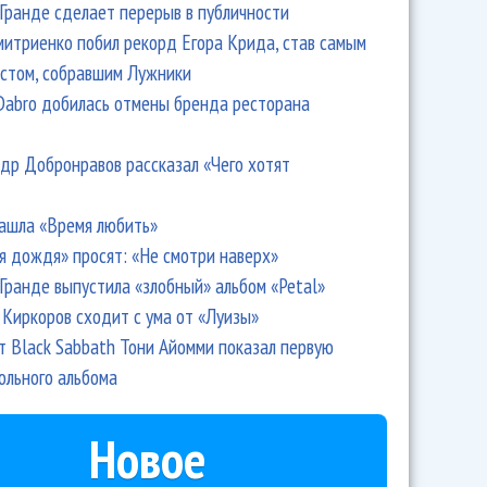
Гранде сделает перерыв в публичности
итриенко побил рекорд Егора Крида, став самым
стом, собравшим Лужники
Dabro добилась отмены бренда ресторана
др Добронравов рассказал «Чего хотят
ашла «Время любить»
я дождя» просят: «Не смотри наверх»
Гранде выпустила «злобный» альбом «Petal»
Киркоров сходит с ума от «Луизы»
т Black Sabbath Тони Айомми показал первую
ольного альбома
Новое