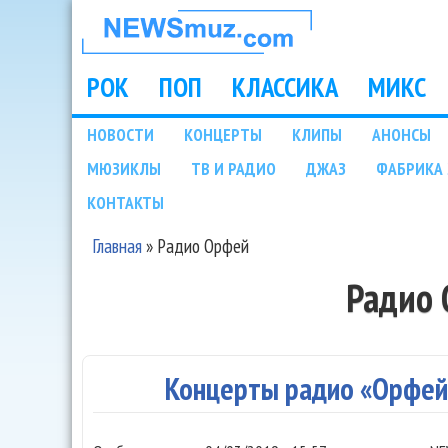
НОВОСТИ
МУЗЫКИ И
РОК
ПОП
КЛАССИКА
МИКС
Main menu
ШОУ БИЗНЕСА
НОВОСТИ
КОНЦЕРТЫ
КЛИПЫ
АНОНСЫ
Подразделы
МЮЗИКЛЫ
ТВ И РАДИО
ДЖАЗ
ФАБРИКА 
NEWSMUZ.COM
КОНТАКТЫ
Главная
»
Радио Орфей
Вы здесь
Радио
Концерты радио «Орфей»