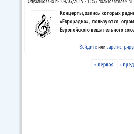
Опубликовано
пн, 04/03/2019 - 15:57
пользователем
NE
Концерты, запись которых рад
«Еврорадио», пользуются огро
Европейского вещательного союз
Войдите
или
зарегистриру
« первая
‹ пре
Страницы