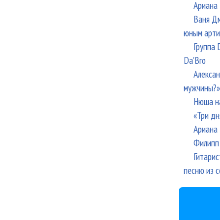
Ариана 
Ваня Дм
юным арти
Группа 
Da'Bro
Алексан
мужчины?»
Нюша н
«Три дн
Ариана 
Филипп 
Гитарис
песню из с