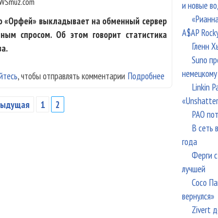
WSmuz.com
и новые в
«Рианна
ио «Орфей» выкладывает на обменный сервер
A$AP Rock
мным спросом. Об этом говорит статистика
Гленн Х
а.
Suno пр
немецкому
йтесь
, чтобы отправлять комментарии
Подробнее
о Концерты рад
Linkin 
«Unshatte
дыдущая
1
2
РАО пот
В сеть 
года
Ферги с
лучшей
Сосо Па
вернулся»
Zivert 