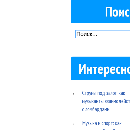
Поис
Интересн
Струны под залог: как
музыканты взаимодейс
с ломбардами
Музыка и спорт: как