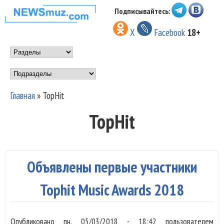
Перейти к основному
Подписывайтесь:
НОВОСТИ
содержанию
X
Facebook
18+
МУЗЫКИ И
Main menu
ШОУ БИЗНЕСА
Подразделы
NEWSMUZ.COM
Главная
»
TopHit
Вы здесь
TopHit
Объявлены первые участники
Tophit Music Awards 2018
Опубликовано
пн, 05/03/2018 - 18:42
пользователем