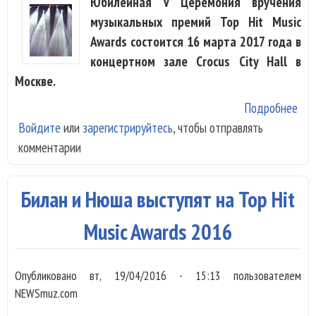
Юбилейная V Церемония вручения
музыкальных премий Top Hit Music
Awards состоится 16 марта 2017 года в
концертном зале Crocus City Hall в
Москве.
Подробнее
о T
Войдите
или
зарегистрируйтесь
, чтобы отправлять
про
комментарии
юби
пре
мар
Билан и Нюша выступят на Top Hit
20
Music Awards 2016
Опубликовано
вт, 19/04/2016 - 15:13
пользователем
NEWSmuz.com