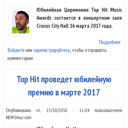
Юбилейная Церемония Top Hit Music
Awards состоится в концертном зале
Crocus City Hall 16 марта 2017 года.
Подробнее
о
Войдите
или
зарегистрируйтесь
, чтобы отправлять
«Ле
комментарии
выс
Top
Mus
Top Hit проведет юбилейную
Awa
премию в марте 2017
Опубликовано
чт, 13/10/2016 - 11:04
пользователем
NEWSmuz.com