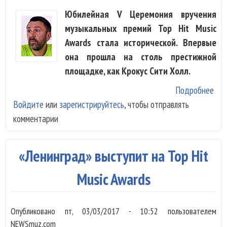
Юбилейная V Церемония вручения
музыкальных премий Top Hit Music
Awards стала исторической. Впервые
она прошла на столь престижной
площадке, как Крокус Сити Холл.
Подробнее
о T
Войдите
или
зарегистрируйтесь
, чтобы отправлять
Mus
комментарии
Awa
наз
луч
«Ленинград» выступит на Top Hit
«Ле
Music Awards
Опубликовано
пт, 03/03/2017 - 10:52
пользователем
NEWSmuz.com