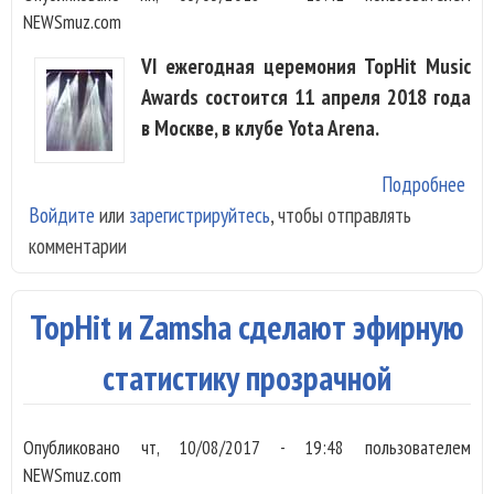
NEWSmuz.com
VI ежегодная церемония TopHit Music
Awards состоится 11 апреля 2018 года
в Москве, в клубе Yota Arena.
Подробнее
о
Войдите
или
зарегистрируйтесь
, чтобы отправлять
Объ
комментарии
пер
уча
Top
TopHit и Zamsha сделают эфирную
Mus
Awa
статистику прозрачной
20
Опубликовано
чт, 10/08/2017 - 19:48
пользователем
NEWSmuz.com