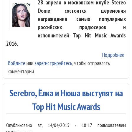
28 апреля в московском клубе Stereo
Dome состоится церемония
награждения самых популярных
российских продюсеров и
исполнителей Top Hit Music Awards
2016.
Подробнее
о Б
Войдите
или
зарегистрируйтесь
, чтобы отправлять
и 
комментарии
выс
на 
Hit
Serebro, Ёлка и Нюша выступят на
Awa
20
Top Hit Music Awards
Опубликовано
вт, 14/04/2015 - 18:17
пользователем