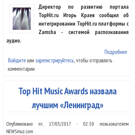
Директор по развитию портала
TopHit.ru Игорь Краев сообщил об
интегрировании TopHit.ru платформы с
Zamsha - системой распознавания
аудио.
Подробнее
о T
Войдите
или
зарегистрируйтесь
, чтобы отправлять
Zam
комментарии
сде
эфи
ста
Top Hit Music Awards назвала
про
лучшим «Ленинград»
Опубликовано
пт, 17/03/2017 - 02:50
пользователем
NEWSmuz.com