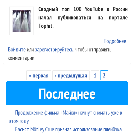
Сводный топ 100 YouTube в России
начал публиковаться на портале
Tophit.
Подробнее
о T
Войдите
или
зарегистрируйтесь
, чтобы отправлять
зап
комментарии
чар
You
« первая
‹ предыдущая
1
2
Страницы
Последнее
Продолжение фильма «Майкл» начнут снимать уже в
этом году
Басист Mötley Crüe признал использование плейбэка