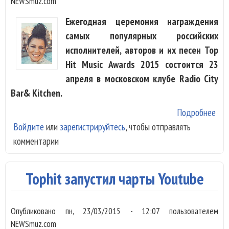
NEWSmuz.com
Ежегодная церемония награждения
самых популярных российских
исполнителей, авторов и их песен Top
Hit Music Awards 2015 состоится 23
апреля в московском клубе Radio City
Bar& Kitchen.
Подробнее
о
Войдите
или
зарегистрируйтесь
, чтобы отправлять
Ser
комментарии
Ёлк
Ню
выс
Tophit запустил чарты Youtube
на 
Hit
Опубликовано
пн, 23/03/2015 - 12:07
пользователем
Awa
NEWSmuz.com