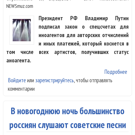
NEWSmuz.com
Президент РФ Владимир Путин
подписал закон о спецсчетах для
иноагентов для авторских отчислений
и иных платежей, который коснется в
том числе всех артистов, получивших статус
аноагента.
Подробнее
о З
Войдите
или
зарегистрируйтесь
, чтобы отправлять
спе
комментарии
для
ино
вст
В новогоднюю ночь большинство
сил
россиян слушают советские песни