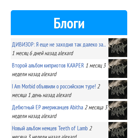
Блоги
ДИВИЗОР: Я еще не заходил так далеко за...
1 месяц 6 дней
назад
alexard
Второй альбом киприотов KA'APER
1 месяц 3
недели
назад
alexard
I Am Morbid объявили о российском туре!
2
месяца 1 день
назад
alexard
Дебютный EP американцев Abitha
2 месяца 3
недели
назад
alexard
Новый альбом немцев Teeth of Lamb
2
месяца 3 недели
назад
alexard