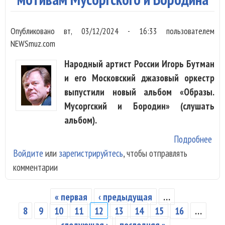
Опубликовано
вт, 03/12/2024 - 16:33
пользователем
NEWSmuz.com
Народный артист России Игорь Бутман
и его Московский джазовый оркестр
выпустили новый альбом «Образы.
Мусоргский и Бородин» (слушать
альбом).
Подробнее
о И
Войдите
или
зарегистрируйтесь
, чтобы отправлять
Бут
комментарии
вып
аль
мот
« первая
‹ предыдущая
…
Страницы
Мус
8
9
10
11
12
13
14
15
16
…
и Б
следующая ›
последняя »