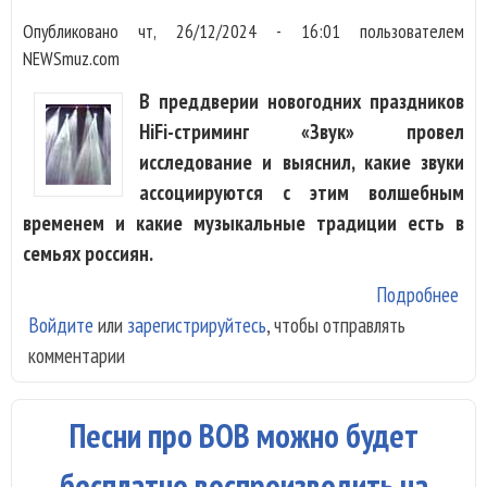
Опубликовано
чт, 26/12/2024 - 16:01
пользователем
NEWSmuz.com
В преддверии новогодних праздников
HiFi-стриминг «Звук» провел
исследование и выяснил, какие звуки
ассоциируются с этим волшебным
временем и какие музыкальные традиции есть в
семьях россиян.
Подробнее
о В
Войдите
или
зарегистрируйтесь
, чтобы отправлять
нов
комментарии
ноч
бол
рос
Песни про ВОВ можно будет
слу
сов
бесплатно воспроизводить на