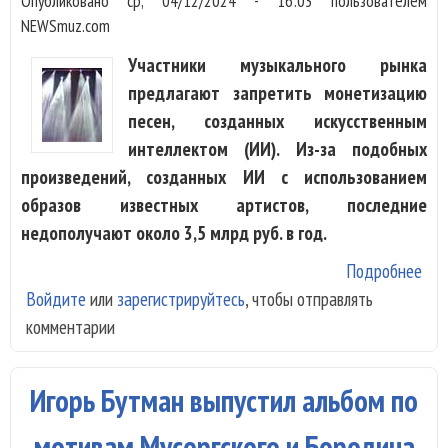
Опубликовано
ср, 04/12/2024 - 16:03
пользователем
NEWSmuz.com
Участники музыкального рынка
предлагают запретить монетизацию
песен, созданных искусственным
интеллектом (ИИ). Из-за подобных
произведений, созданных ИИ с использованием
образов известных артистов, последние
недополучают около 3,5 млрд руб. в год.
Подробнее
о В
Войдите
или
зарегистрируйтесь
, чтобы отправлять
пре
комментарии
лиш
мон
пес
Игорь Бутман выпустил альбом по
соз
ИИ
мотивам Мусоргского и Бородина