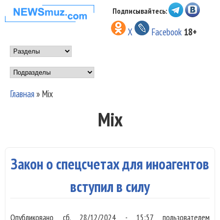
Перейти к основному
Подписывайтесь:
НОВОСТИ
содержанию
X
Facebook
18+
МУЗЫКИ И
Main menu
ШОУ БИЗНЕСА
Подразделы
NEWSMUZ.COM
Главная
»
Mix
Вы здесь
Mix
Закон о спецсчетах для иноагентов
вступил в силу
Опубликовано
сб, 28/12/2024 - 15:57
пользователем