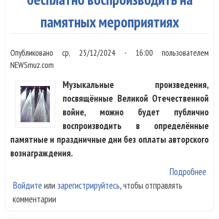
пес
памятных мероприятиях
Опубликовано
ср, 25/12/2024 - 16:00
пользователем
NEWSmuz.com
Музыкальные произведения,
посвящённые Великой Отечественной
войне, можно будет публично
воспроизводить в определённые
памятные и праздничные дни без оплаты авторского
вознаграждения.
Подробнее
о П
Войдите
или
зарегистрируйтесь
, чтобы отправлять
ВО
комментарии
буд
бес