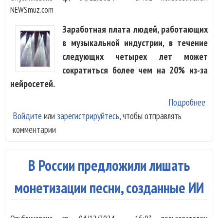
NEWSmuz.com
Заработная плата людей, работающих
в музыкальной индустрии, в течение
следующих четырех лет может
сократиться более чем на 20% из-за
нейросетей.
Подробнее
о
Войдите
или
зарегистрируйтесь
, чтобы отправлять
Исс
комментарии
из-
до
муз
В России предложили лишать
упа
20
монетизации песни, созданные ИИ