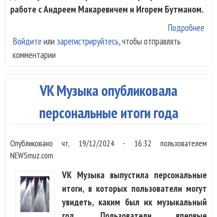
работе с Андреем Макаревичем и Игорем Бутманом.
Подробнее
о Е
Войдите
или
зарегистрируйтесь
, чтобы отправлять
Бор
комментарии
был
Дом
дог
VK Музыка опубликовала
не 
ник
персональные итоги года
и с
Опубликовано
чт, 19/12/2024 - 16:32
пользователем
NEWSmuz.com
VK Музыка выпустила персональные
итоги, в которых пользователи могут
увидеть, каким был их музыкальный
год. Пользователи впервые