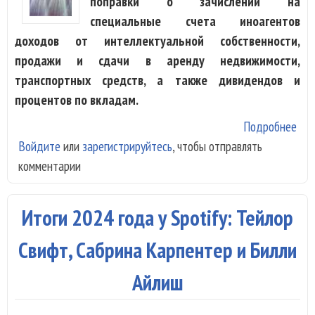
поправки о зачислении на
специальные счета иноагентов
доходов от интеллектуальной собственности,
продажи и сдачи в аренду недвижимости,
транспортных средств, а также дивидендов и
процентов по вкладам.
Подробнее
о
Войдите
или
зарегистрируйтесь
, чтобы отправлять
Муз
комментарии
ино
лиш
дох
Итоги 2024 года у Spotify: Тейлор
Рос
Свифт, Сабрина Карпентер и Билли
Айлиш