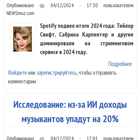
Опубликовано
ср, 04/12/2024 - 17:30
пользователем
NEWSmuz.com
Spotify подвел итоги 2024 года: Тейлор
Свифт, Сабрина Карпентер и другие
доминировали на стриминговом
сервисе в 2024 году.
Подробнее
о И
Войдите
или
зарегистрируйтесь
, чтобы отправлять
202
комментарии
у Sp
Тей
Сви
Исследование: из-за ИИ доходы
Саб
Кар
музыкантов упадут на 20%
и Б
Ай
Опубликовано
ср, 04/12/2024 - 17:01
пользователем