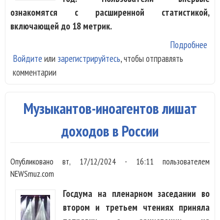
ознакомятся с расширенной статистикой,
включающей до 18 метрик.
Подробнее
о V
Войдите
или
зарегистрируйтесь
, чтобы отправлять
опу
комментарии
пер
ито
Музыкантов-иноагентов лишат
доходов в России
Опубликовано
вт, 17/12/2024 - 16:11
пользователем
NEWSmuz.com
Госдума на пленарном заседании во
втором и третьем чтениях приняла