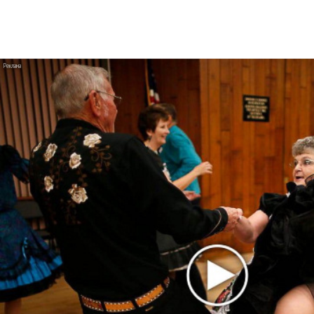
Хабиб стал Алладином в клипе «Моя
малышка»
Ани Лорак танцует с мужем в «Обожаю»
BTS расслабляются после вечеринки в
«Normal»
Alessa Majik и sp84 показали истинно
питерское «Свидание»
U2 выпустили «Street of Dreams» и клип из
Мексики
Бейонсе выпустила первую за два года
песню «Morning Dew (Donk)»