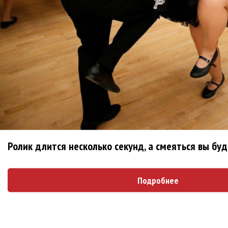
Mia Boyka в образе Барби снялась в клипе
«Экспонат»
Блоги
ДИВИЗОР: Я еще не заходил так далеко за...
1 месяц 1 неделя
назад
alexard
Ролик длится несколько секунд, а смеяться вы бу
Второй альбом киприотов KA'APER
1 месяц 3
недели
назад
alexard
Подробнее
I Am Morbid объявили о российском туре!
2
месяца 4 дня
назад
alexard
Дебютный EP американцев Abitha
2 месяца 3