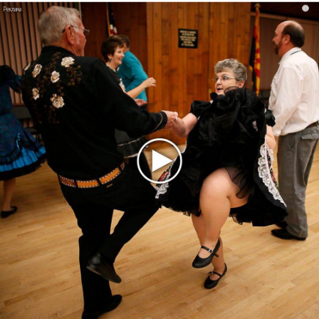
i
«Рианна работает в студии», - проговорился ее
партнер A$AP Rocky
Гленн Хьюз завершил свою гастрольную карьеру
Suno проиграла суд о нарушении авторских прав
немецкому лицензиату
Linkin Park показал трейлер документального фильма
«Unshatter»
РАО потребовало от театра Кадышевой неустойку
В сеть выложен уникальный концерт Led Zeppelin
1970 года
Ферги стала петь в Black Eyed Peas, чтобы стать
лучшей
Сосо Павлиашвили и Максим Фадеев показали клип «Я
не вернулся»
Zivert дебютировала в большом кино