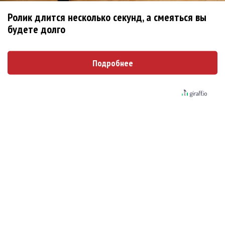
Новое
Ролик длится несколько секунд, а смеяться вы
будете долго
Ариана Гранде сделает перерыв в
Подробнее
публичности
Группа Dabro добилась отмены бренда
ресторана Da'Bro
Солиста 30 Seconds To Mars несколько
женщин обвинили в сексуальном насилии над
детьми
BTS обиделись и не станут принимать
участие в Grammy
Ариана Гранде подала в суд против