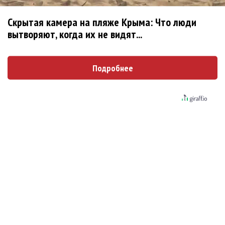
Ариана Гранде сделает перерыв в публичности
Скрытая камера на пляже Крыма: Что люди
вытворяют, когда их не видят...
Новое
Подробнее
«Элли на маковом поле», Максим Лутчак и
«Смешарики» объединились
Сосо Павлиашвили и Максим Фадеев
показали клип «Я не вернулся»
Александр Добронравов рассказал «Чего
хотят мужчины?»
Гитарист Black Sabbath Тони Айомми показал
первую песню из сольного альбома