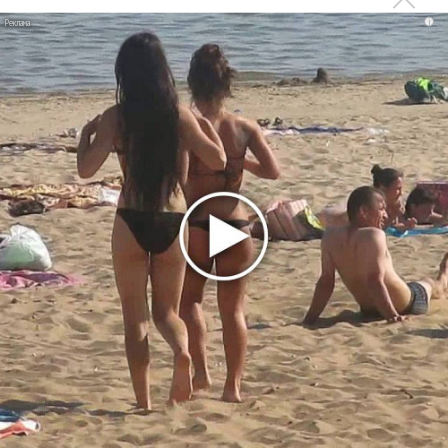
прав и новые водяные знаки
i
«Рианна работает в студии», - проговорился ее
партнер A$AP Rocky
Гленн Хьюз завершил свою гастрольную карьеру
Suno проиграла суд о нарушении авторских прав
немецкому лицензиату
Linkin Park показал трейлер документального фильма
«Unshatter»
РАО потребовало от театра Кадышевой неустойку
В сеть выложен уникальный концерт Led Zeppelin
1970 года
Ферги стала петь в Black Eyed Peas, чтобы стать
лучшей
Сосо Павлиашвили и Максим Фадеев показали клип «Я
не вернулся»
Zivert дебютировала в большом кино