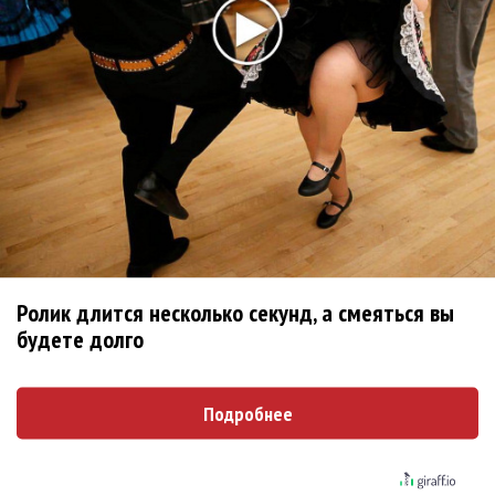
Новое
В сеть выложен уникальный концерт Led
Zeppelin 1970 года
Ваня Дмитриенко побил рекорд Егора
Крида, став самым юным артистом,
собравшим Лужники
Ролик длится несколько секунд, а смеяться вы
SandlerFest собрал более 130 групп
будете долго
прогрессивной музыки
Татьяна Куртукова и Rasa выступили на
Подробнее
фестивале «Фолково»
Фестиваль Чайковского в Клину завершили