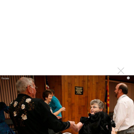
«Рианна работает в студии», - проговорился ее
партнер A$AP Rocky
Гленн Хьюз завершил свою гастрольную карьеру
Suno проиграла суд о нарушении авторских прав
немецкому лицензиату
Linkin Park показал трейлер документального фильма
«Unshatter»
РАО потребовало от театра Кадышевой неустойку
В сеть выложен уникальный концерт Led Zeppelin
i
1970 года
Ферги стала петь в Black Eyed Peas, чтобы стать
лучшей
Сосо Павлиашвили и Максим Фадеев показали клип «Я
не вернулся»
Zivert дебютировала в большом кино