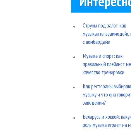
Интересн
Струны под залог: как
музыканты взаимодейс
с ломбардами
Музыка и спорт: как
правильный плейлист м
качество тренировки
Как рестораны выбира
музыку и что она говори
заведении?
Беларусь и хоккей: каку
роль музыка играет на 