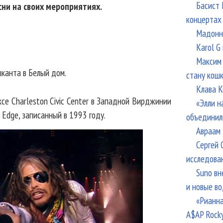
Басист 
ни на своих мероприятиях.
концертах
Мадонна
Karol G
Максим 
ыканта в Белый дом.
стану кош
Клава К
ксе Charleston Civic Center в Западной Вирджинии
«Элли н
e Edge, записанный в 1993 году.
объединил
Авраам 
Сергей 
исследова
Suno вн
и новые в
«Рианна
A$AP Rock