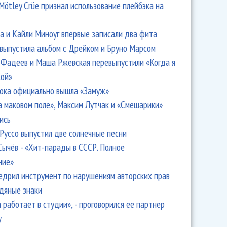
Mötley Crüe признал использование плейбэка на
 и Кайли Миноуг впервые записали два фита
 выпустила альбом с Дрейком и Бруно Марсом
Фадеев и Маша Ржевская перевыпустили «Когда я
кой»
ока официально вышла «Замуж»
а маковом поле», Максим Лутчак и «Смешарики»
ись
Руссо выпустил две солнечные песни
Сычёв - «Хит-парады в СССР. Полное
ние»
едрил инструмент по нарушениям авторских прав
одяные знаки
 работает в студии», - проговорился ее партнер
y