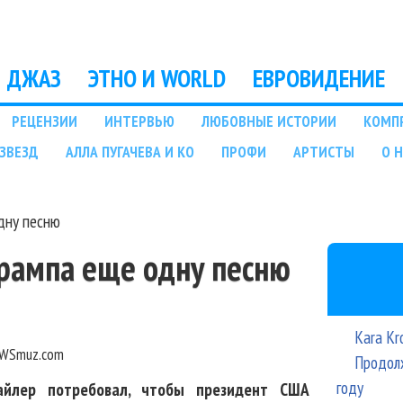
Перейти к основному
содержанию
ДЖАЗ
ЭТНО И WORLD
ЕВРОВИДЕНИЕ
РЕЦЕНЗИИ
ИНТЕРВЬЮ
ЛЮБОВНЫЕ ИСТОРИИ
КОМП
ЗВЕЗД
АЛЛА ПУГАЧЕВА И КО
ПРОФИ
АРТИСТЫ
О 
дну песню
Трампа еще одну песню
Kara Kr
WSmuz.com
Продолж
году
айлер потребовал, чтобы президент США