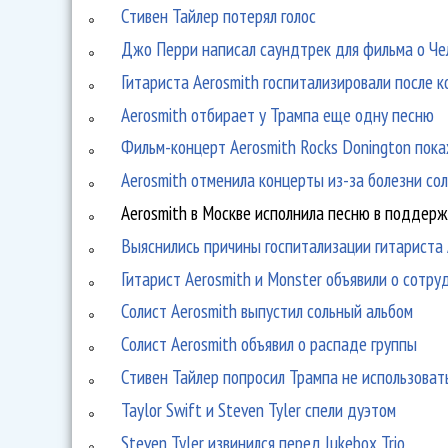
Стивен Тайлер потерял голос
Джо Перри написал саундтрек для фильма о Че
Гитариста Aerosmith госпитализировали после 
Aerosmith отбирает у Трампа еще одну песню
Фильм-концерт Aerosmith Rocks Donington пок
Aerosmith отменила концерты из-за болезни со
Aerosmith в Москве исполнила песню в поддер
Выяснились причины госпитализации гитариста 
Гитарист Aerosmith и Monster объявили о сотру
Солист Aerosmith выпустил сольный альбом
Солист Aerosmith объявил о распаде группы
Стивен Тайлер попросил Трампа не использоват
Taylor Swift и Steven Tyler спели дуэтом
Steven Tyler извинился перед Jukebox Trio