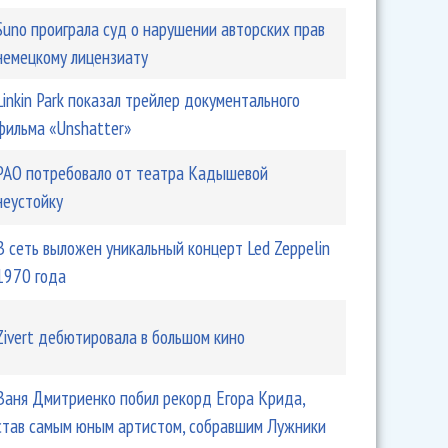
Suno проиграла суд о нарушении авторских прав
немецкому лицензиату
Linkin Park показал трейлер документального
фильма «Unshatter»
РАО потребовало от театра Кадышевой
неустойку
В сеть выложен уникальный концерт Led Zeppelin
1970 года
Zivert дебютировала в большом кино
Ваня Дмитриенко побил рекорд Егора Крида,
став самым юным артистом, собравшим Лужники