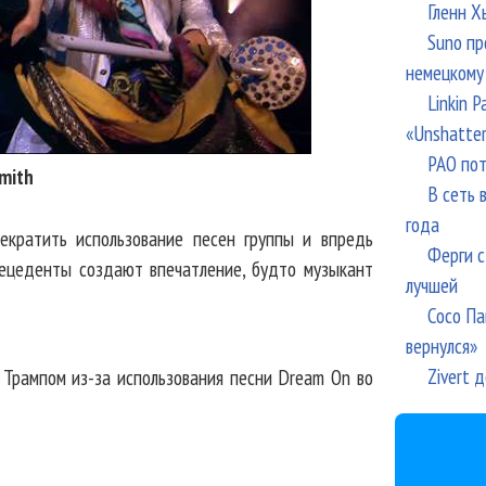
Гленн Х
Suno пр
немецкому
Linkin 
«Unshatte
РАО пот
mith
В сеть 
года
екратить использование песен группы и впредь
Ферги с
рецеденты создают впечатление, будто музыкант
лучшей
Сосо Па
вернулся»
Zivert 
 Трампом из-за использования песни Dream On во