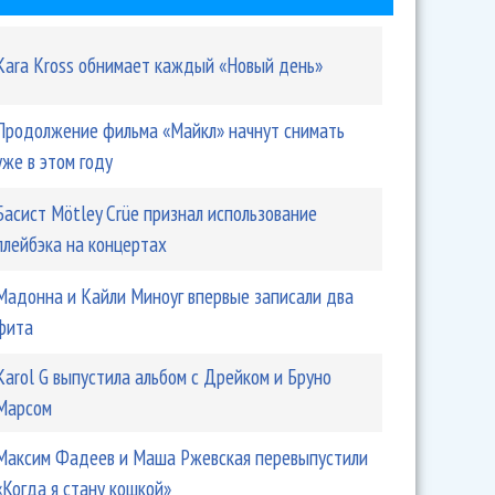
Kara Kross обнимает каждый «Новый день»
Продолжение фильма «Майкл» начнут снимать
уже в этом году
Басист Mötley Crüe признал использование
плейбэка на концертах
Мадонна и Кайли Миноуг впервые записали два
фита
Karol G выпустила альбом с Дрейком и Бруно
Марсом
Максим Фадеев и Маша Ржевская перевыпустили
«Когда я стану кошкой»