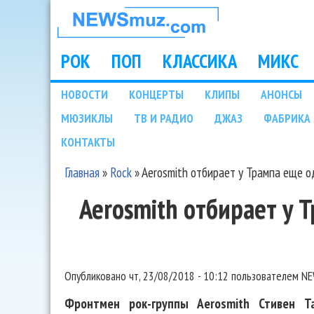
НОВОСТИ
МУЗЫКИ И
РОК
ПОП
КЛАССИКА
МИКС
Main menu
ШОУ БИЗНЕСА
НОВОСТИ
КОНЦЕРТЫ
КЛИПЫ
АНОНСЫ
Подразделы
МЮЗИКЛЫ
ТВ И РАДИО
ДЖАЗ
ФАБРИКА 
NEWSMUZ.COM
КОНТАКТЫ
Главная
»
Rock
»
Aerosmith отбирает у Трампа еще о
Вы здесь
Aerosmith отбирает у 
Опубликовано
чт, 23/08/2018 - 10:12
пользователем
NE
Фронтмен рок-группы Aerosmith Стивен Т