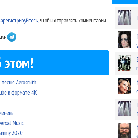
зарегистрируйтесь
, чтобы отправлять комментарии
ЫМ:
 этом!
т песню Aerosmith
Tube в формате 4K
тменены
versal Music
rammy 2020