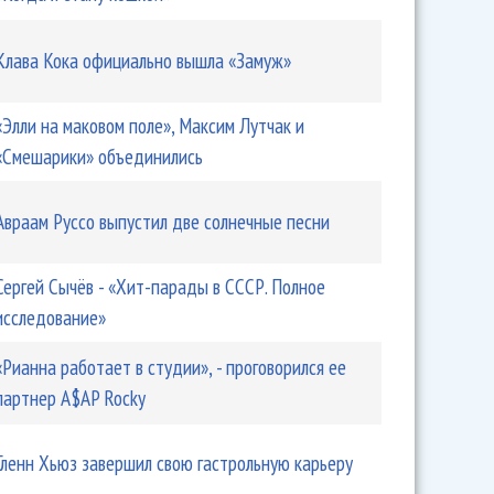
Клава Кока официально вышла «Замуж»
«Элли на маковом поле», Максим Лутчак и
«Смешарики» объединились
Авраам Руссо выпустил две солнечные песни
Сергей Сычёв - «Хит-парады в СССР. Полное
исследование»
«Рианна работает в студии», - проговорился ее
партнер A$AP Rocky
Гленн Хьюз завершил свою гастрольную карьеру