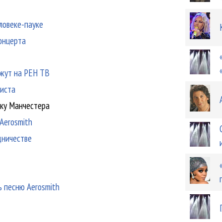
ловеке-пауке
концерта
ажут на РЕН ТВ
листа
жку Манчестера
Aerosmith
дничестве
ь песню Aerosmith