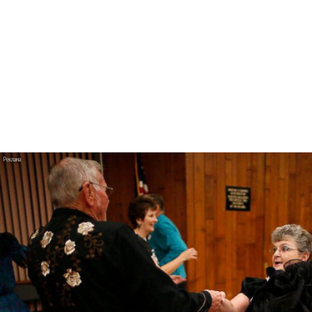
«Смешарики» объединились
Авраам Руссо выпустил две солнечные песни
Сергей Сычёв - «Хит-парады в СССР. Полное
исследование»
«Рианна работает в студии», - проговорился
ее партнер A$AP Rocky
Гленн Хьюз завершил свою гастрольную
карьеру
Suno проиграла суд о нарушении авторских
прав немецкому лицензиату
Linkin Park показал трейлер документального