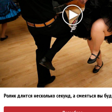
фильма «Unshatter»
РАО потребовало от театра Кадышевой
неустойку
В сеть выложен уникальный концерт Led
Zeppelin 1970 года
Zivert дебютировала в большом кино
Ваня Дмитриенко побил рекорд Егора
Крида, став самым юным артистом,
собравшим Лужники
Ролик длится несколько секунд, а смеяться вы бу
Нюша нашла «Время любить»
«Три дня дождя» просят: «Не смотри