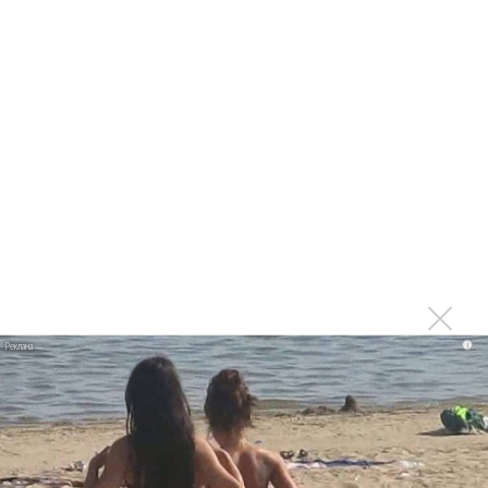
Последнее
Suno внедрил инструмент по нарушениям авторских
прав и новые водяные знаки
«Рианна работает в студии», - проговорился ее
партнер A$AP Rocky
Гленн Хьюз завершил свою гастрольную карьеру
Suno проиграла суд о нарушении авторских прав
немецкому лицензиату
Linkin Park показал трейлер документального фильма
i
«Unshatter»
РАО потребовало от театра Кадышевой неустойку
В сеть выложен уникальный концерт Led Zeppelin
1970 года