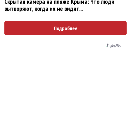
Новое
Скрытая камера на пляже Крыма: Что люди
вытворяют, когда их не видят...
«Элли на маковом поле», Максим Лутчак и
Подробнее
«Смешарики» объединились
Сосо Павлиашвили и Максим Фадеев
показали клип «Я не вернулся»
Александр Добронравов рассказал «Чего
хотят мужчины?»
Гитарист Black Sabbath Тони Айомми показал
первую песню из сольного альбома
Денис Клявер умоляет ИИ-модель: «Не
плачь, Анастасия»