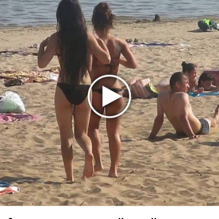
партнер A$AP Rocky
Гленн Хьюз завершил свою гастрольную карьеру
Suno проиграла суд о нарушении авторских прав
немецкому лицензиату
Linkin Park показал трейлер документального фильма
«Unshatter»
РАО потребовало от театра Кадышевой неустойку
В сеть выложен уникальный концерт Led Zeppelin
1970 года
Ферги стала петь в Black Eyed Peas, чтобы стать
лучшей
Сосо Павлиашвили и Максим Фадеев показали клип «Я
не вернулся»
Zivert дебютировала в большом кино