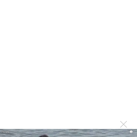
на концертах
Мадонна и Кайли Миноуг впервые записали два
фита
Karol G выпустила альбом с Дрейком и Бруно
Марсом
Максим Фадеев и Маша Ржевская перевыпустили
«Когда я стану кошкой»
Клава Кока официально вышла «Замуж»
«Элли на маковом поле», Максим Лутчак и
«Смешарики» объединились
Авраам Руссо выпустил две солнечные песни
Сергей Сычёв - «Хит-парады в СССР. Полное
исследование»
Suno внедрил инструмент по нарушениям авторских
прав и новые водяные знаки
i
«Рианна работает в студии», - проговорился ее