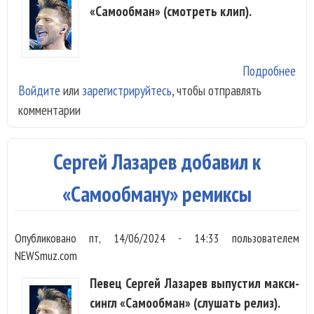
«Самообман» (смотреть клип).
Подробнее
о С
Войдите
или
зарегистрируйтесь
, чтобы отправлять
Лаз
комментарии
ожи
вос
кук
Сергей Лазарев добавил к
«Са
«Самообману» ремиксы
Опубликовано
пт, 14/06/2024 - 14:33
пользователем
NEWSmuz.com
Певец Сергей Лазарев выпустил макси-
сингл «Самообман» (слушать релиз).