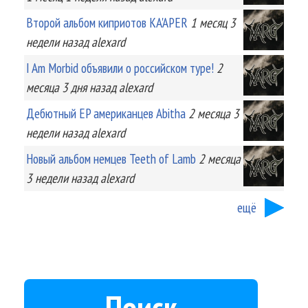
Второй альбом киприотов KA'APER
1 месяц 3
недели
назад
alexard
I Am Morbid объявили о российском туре!
2
месяца 3 дня
назад
alexard
Дебютный EP американцев Abitha
2 месяца 3
недели
назад
alexard
Новый альбом немцев Teeth of Lamb
2 месяца
3 недели
назад
alexard
ещё
Поиск