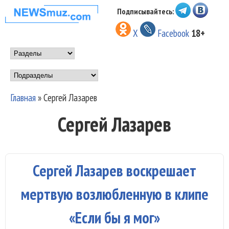
Перейти к основному
Подписывайтесь:
НОВОСТИ
содержанию
X
Facebook
18+
МУЗЫКИ И
Main menu
ШОУ БИЗНЕСА
Подразделы
NEWSMUZ.COM
Главная
»
Сергей Лазарев
Вы здесь
Сергей Лазарев
Сергей Лазарев воскрешает
мертвую возлюбленную в клипе
«Если бы я мог»