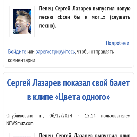
Певец Сергей Лазарев выпустил новую
песню «Если бы я мог...» (слушать
песню).
Подробнее
о С
Войдите
или
зарегистрируйтесь
, чтобы отправлять
Лаз
комментарии
сок
«Ес
я мо
Сергей Лазарев показал свой балет
в клипе «Цвета одного»
Опубликовано
пт, 06/12/2024 - 15:14
пользователем
NEWSmuz.com
Певец Сергей Лазарев выпустил клип