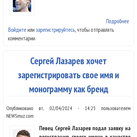
Подробнее
о С
Войдите
или
зарегистрируйтесь
, чтобы отправлять
Лаз
комментарии
доб
«Са
рем
Сергей Лазарев хочет
зарегистрировать свое имя и
монограмму как бренд
Опубликовано
вт, 02/04/2024 - 14:25
пользователем
NEWSmuz.com
Певец Сергей Лазарев подал заявку на
регистрацию своего имени в качестве