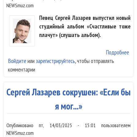
NEWSmuz.com
Певец Сергей Лазарев выпустил новый
студийный альбом «Счастливые тоже
плачут» (слушать альбом).
Подробнее
о С
Войдите
или
зарегистрируйтесь
, чтобы отправлять
Лаз
комментарии
гру
аль
«Сч
Сергей Лазарев сокрушен: «Если бы
то
пла
я мог...»
Опубликовано
пт, 14/03/2025 - 15:01
пользователем
NEWSmuz.com