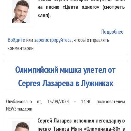
на песню «Цвета одного» (смотреть
клип).
Подробнее
о
Войдите
или
зарегистрируйтесь
, чтобы отправлять
Сер
комментарии
Лаз
пок
сво
Олимпийский мишка улетел от
бал
кли
Сергея Лазарева в Лужниках
«Цв
одн
Опубликовано
пт, 13/09/2024 - 14:40
пользователем
NEWSmuz.com
Сергей Лазарев исполнил легендарную
песню Тыниса Мяги «Олимпиада-80» в