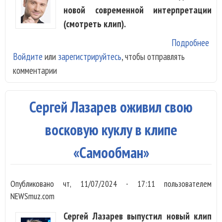
новой современной интерпретации
(смотреть клип).
Подробнее
о
Войдите
или
зарегистрируйтесь
, чтобы отправлять
Оли
комментарии
ми
уле
Сер
Сергей Лазарев оживил свою
Лаз
Луж
восковую куклу в клипе
«Самообман»
Опубликовано
чт, 11/07/2024 - 17:11
пользователем
NEWSmuz.com
Сергей Лазарев выпустил новый клип