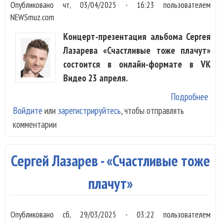
Опубликовано
чт, 03/04/2025 - 16:23
пользователем
NEWSmuz.com
Концерт-презентация альбома Сергея
Лазарева «Счастливые тоже плачут»
состоится в онлайн-формате в VK
Видео 23 апреля.
Подробнее
о С
Войдите
или
зарегистрируйтесь
, чтобы отправлять
Лаз
комментарии
пре
нов
аль
Сергей Лазарев - «Счастливые тоже
онл
плачут»
Опубликовано
сб, 29/03/2025 - 03:22
пользователем