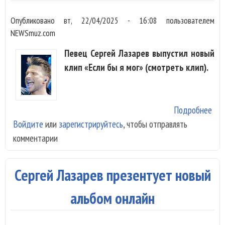
Опубликовано
вт, 22/04/2025 - 16:08
пользователем
NEWSmuz.com
Певец Сергей Лазарев выпустил новый
клип «Если бы я мог» (смотреть клип).
Подробнее
о С
Войдите
или
зарегистрируйтесь
, чтобы отправлять
Лаз
комментарии
вос
мер
воз
Сергей Лазарев презентует новый
в к
бы 
альбом онлайн