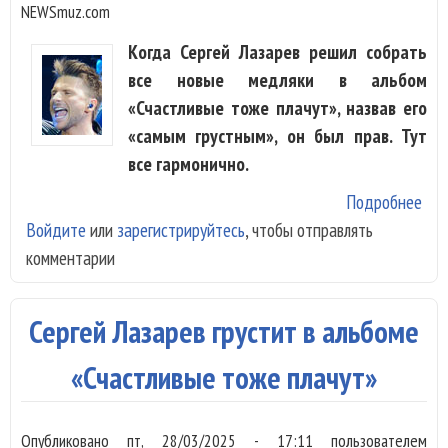
NEWSmuz.com
Когда Сергей Лазарев решил собрать
все новые медляки в альбом
«Счастливые тоже плачут», назвав его
«самым грустным», он был прав. Тут
все гармонично.
Подробнее
о С
Войдите
или
зарегистрируйтесь
, чтобы отправлять
Лаз
комментарии
«Сч
то
пла
Сергей Лазарев грустит в альбоме
«Счастливые тоже плачут»
Опубликовано
пт, 28/03/2025 - 17:11
пользователем