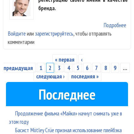
бренда.
Подробнее
о С
Войдите
или
зарегистрируйтесь
, чтобы отправлять
хоч
комментарии
зар
сво
мон
« первая
‹
Страницы
бре
предыдущая
1
2
3
4
5
6
7
8
9
…
следующая ›
последняя »
Последнее
Продолжение фильма «Майкл» начнут снимать уже в
этом году
Басист Mötley Crüe признал использование плейбэка