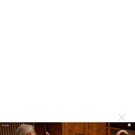
Сергей Лазарев протанцевал «Тут или там»
Сергей Лазарев воскрешает мертвую возлюбленную в
клипе «Если бы я мог»
Сергей Лазарев презентует новый альбом онлайн
Сергей Лазарев - «Счастливые тоже плачут»
Сергей Лазарев грустит в альбоме «Счастливые тоже
плачут»
Сергей Лазарев сокрушен: «Если бы я мог...»
Сергей Лазарев показал свой балет в клипе «Цвета
одного»
Олимпийский мишка улетел от Сергея Лазарева в
Лужниках
Сергей Лазарев оживил свою восковую куклу в клипе
i
«Самообман»