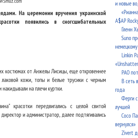
WSmuz.com
и новые в
«Рианна
рядами. На церемонии вручения украинской
A$AP Rock
расотки появились в сногсшибательных
Гленн Х
Suno пр
немецкому
Linkin 
«Unshatte
ких костюмах от Анжелы Лисицы, еще откровеннее
РАО пот
 лаковой кожи, топы и белые трусики с черным
В сеть 
и накидывали на плечи куртки.
года
Ферги с
ина" красотки передвигались с целой свитой
лучшей
 директор и администратор, далее подтягивались
Сосо Па
вернулся»
Zivert 