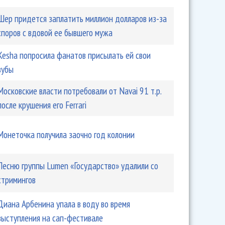
Шер придется заплатить миллион долларов из-за
споров с вдовой ее бывшего мужа
Kesha попросила фанатов присылать ей свои
зубы
Московские власти потребовали от Navai 91 т.р.
после крушения его Ferrari
Монеточка получила заочно год колонии
Песню группы Lumen «Государство» удалили со
стримингов
Диана Арбенина упала в воду во время
выступления на сап-фестивале