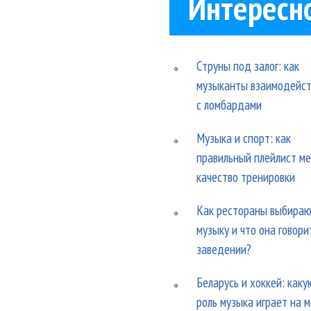
Интересн
Струны под залог: как
музыканты взаимодейс
с ломбардами
Музыка и спорт: как
правильный плейлист м
качество тренировки
Как рестораны выбира
музыку и что она говори
заведении?
Беларусь и хоккей: каку
роль музыка играет на 