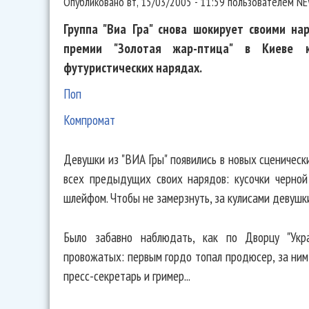
Опубликовано
вт, 15/03/2005 - 11:59
пользователем
NE
Группа "Виа Гра" снова шокирует своими на
премии "Золотая жар-птица" в Киеве к
футуристических нарядах.
Поп
Компромат
Девушки из "ВИА Гры" появились в новых сценичес
всех предыдущих своих нарядов: кусочки черной
шлейфом. Чтобы не замерзнуть, за кулисами девушк
Было забавно наблюдать, как по Дворцу "Укра
провожатых: первым гордо топал продюсер, за ним
пресс-секретарь и гример...