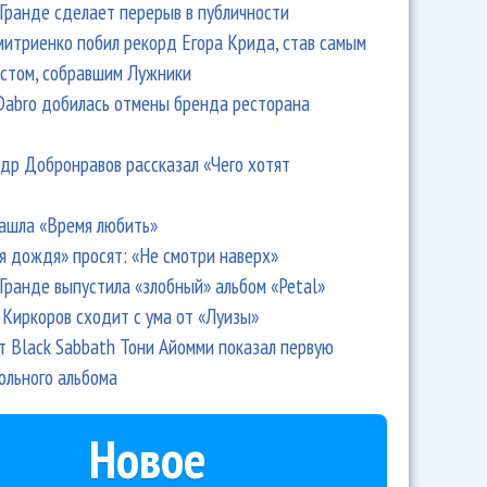
Гранде сделает перерыв в публичности
итриенко побил рекорд Егора Крида, став самым
стом, собравшим Лужники
Dabro добилась отмены бренда ресторана
др Добронравов рассказал «Чего хотят
ашла «Время любить»
я дождя» просят: «Не смотри наверх»
Гранде выпустила «злобный» альбом «Petal»
Киркоров сходит с ума от «Луизы»
т Black Sabbath Тони Айомми показал первую
ольного альбома
Новое