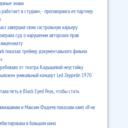
одяные знаки
 работает в студии», - проговорился ее партнер
y
ьюз завершил свою гастрольную карьеру
оиграла суд о нарушении авторских прав
 лицензиату
Park показал трейлер документального фильма
r»
ребовало от театра Кадышевой неустойку
выложен уникальный концерт Led Zeppelin 1970
тала петь в Black Eyed Peas, чтобы стать
влиашвили и Максим Фадеев показали клип «Я не
дебютировала в большом кино