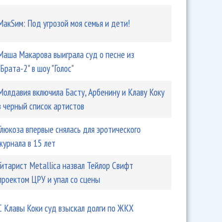
МакSим: Под угрозой моя семья и дети!
Маша Макарова выиграла суд о песне из
"Брата-2" в шоу "Голос"
Молдавия включила Басту, Арбенину и Клаву Коку
в черный список артистов
Глюкоза впервые снялась для эротического
журнала в 15 лет
Гитарист Metallica назвал Тейлор Свифт
проектом ЦРУ и упал со сцены
С Клавы Коки суд взыскал долги по ЖКХ