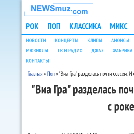
НОВОСТИ
МУЗЫКИ И
РОК
ПОП
КЛАССИКА
МИКС
Main menu
ШОУ БИЗНЕСА
НОВОСТИ
КОНЦЕРТЫ
КЛИПЫ
АНОНСЫ
Подразделы
МЮЗИКЛЫ
ТВ И РАДИО
ДЖАЗ
ФАБРИКА 
NEWSMUZ.COM
КОНТАКТЫ
Главная
»
Поп
»
"Виа Гра" разделась почти совсем. И
Вы здесь
"Виа Гра" разделась поч
с рок