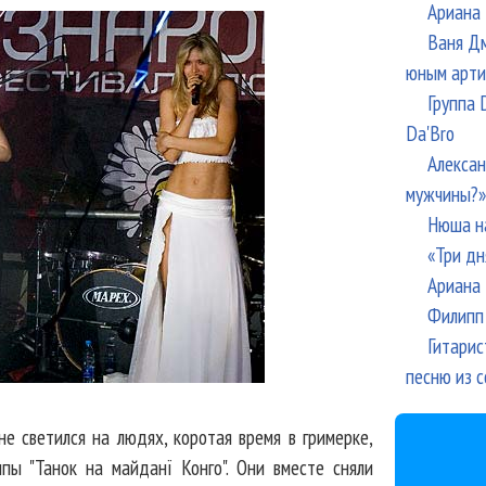
Ариана 
Ваня Дм
юным арти
Группа 
Da'Bro
Алексан
мужчины?»
Нюша н
«Три дн
Ариана 
Филипп 
Гитарис
песню из с
е светился на людях, коротая время в гримерке,
ппы "Танок на майданї Конго". Они вместе сняли