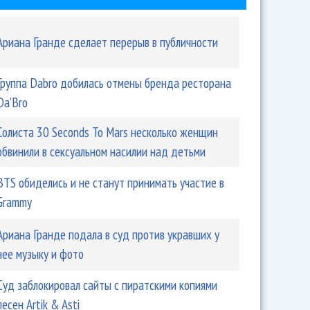
Ариана Гранде сделает перерыв в публичности
Группа Dabro добилась отмены бренда ресторана
Da'Bro
Солиста 30 Seconds To Mars несколько женщин
обвинили в сексуальном насилии над детьми
BTS обиделись и не станут принимать участие в
Grammy
Ариана Гранде подала в суд против укравших у
нее музыку и фото
Суд заблокировал сайты с пиратскими копиями
песен Artik & Asti