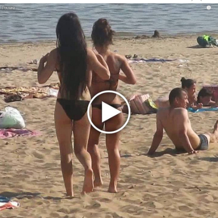
i
Suno внедрил инструмент по нарушениям авторских
прав и новые водяные знаки
«Рианна работает в студии», - проговорился ее
партнер A$AP Rocky
Гленн Хьюз завершил свою гастрольную карьеру
Suno проиграла суд о нарушении авторских прав
немецкому лицензиату
Linkin Park показал трейлер документального фильма
«Unshatter»
РАО потребовало от театра Кадышевой неустойку
В сеть выложен уникальный концерт Led Zeppelin
1970 года
Ферги стала петь в Black Eyed Peas, чтобы стать
лучшей
Сосо Павлиашвили и Максим Фадеев показали клип «Я
не вернулся»