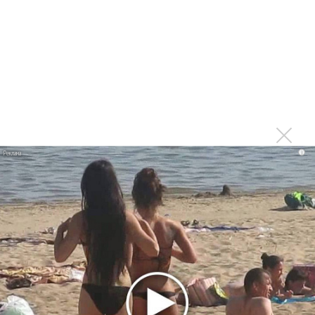
Ариана Гранде сделает перерыв в публичности
Ваня Дмитриенко побил рекорд Егора Крида, став
самым юным артистом, собравшим Лужники
Группа Dabro добилась отмены бренда ресторана
Da'Bro
Александр Добронравов рассказал «Чего хотят
мужчины?»
Нюша нашла «Время любить»
i
«Три дня дождя» просят: «Не смотри наверх»
Ариана Гранде выпустила «злобный» альбом
«Petal»
Филипп Киркоров сходит с ума от «Луизы»
Гитарист Black Sabbath Тони Айомми показал первую
песню из сольного альбома