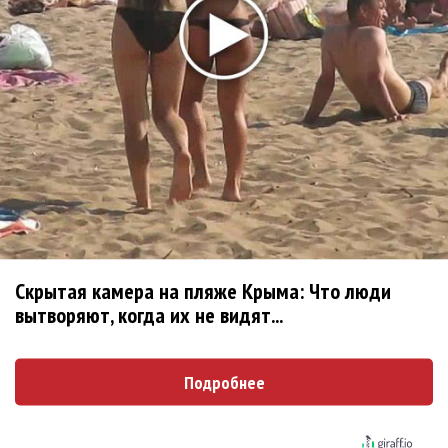
не вернулся»
Zivert дебютировала в большом кино
Новое
Kara Kross обнимает каждый «Новый день»
Продолжение фильма «Майкл» начнут
Скрытая камера на пляже Крыма: Что люди
снимать уже в этом году
вытворяют, когда их не видят...
Басист Mötley Crüe признал использование
плейбэка на концертах
Подробнее
Мадонна и Кайли Миноуг впервые записали
два фита