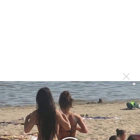
исследование»
Suno внедрил инструмент по нарушениям авторских
прав и новые водяные знаки
«Рианна работает в студии», - проговорился ее
партнер A$AP Rocky
Гленн Хьюз завершил свою гастрольную карьеру
Suno проиграла суд о нарушении авторских прав
немецкому лицензиату
Linkin Park показал трейлер документального фильма
«Unshatter»
i
РАО потребовало от театра Кадышевой неустойку
В сеть выложен уникальный концерт Led Zeppelin
1970 года
Ферги стала петь в Black Eyed Peas, чтобы стать
лучшей
Сосо Павлиашвили и Максим Фадеев показали клип «Я