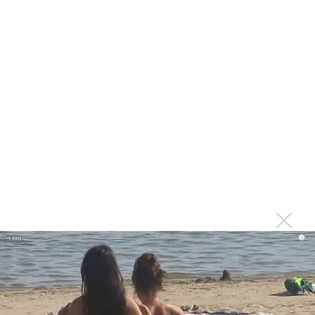
Последнее
Гленн Хьюз завершил свою гастрольную карьеру
Suno проиграла суд о нарушении авторских прав
немецкому лицензиату
Linkin Park показал трейлер документального фильма
«Unshatter»
РАО потребовало от театра Кадышевой неустойку
В сеть выложен уникальный концерт Led Zeppelin
1970 года
i
Ферги стала петь в Black Eyed Peas, чтобы стать
лучшей
Сосо Павлиашвили и Максим Фадеев показали клип «Я
не вернулся»