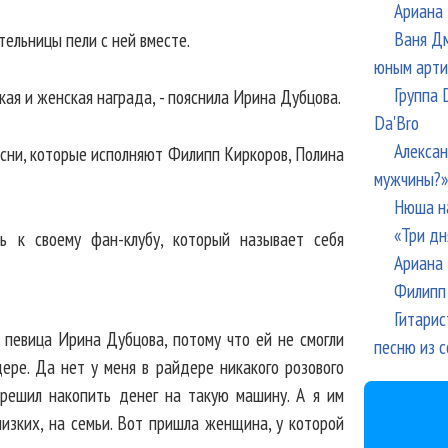
Ариана 
Ваня Дм
тельницы пели с ней вместе.
юным арти
Группа 
ская и женская награда, - пояснила Ирина Дубцова.
Da'Bro
Алексан
есни, которые исполняют Филипп Киркоров, Полина
мужчины?»
Нюша н
«Три дн
ь к своему фан-клубу, который называет себя
Ариана 
Филипп 
Гитарис
а певица Ирина Дубцова, потому что ей не смогли
песню из с
ере. Да нет у меня в райдере никакого розового
 решил накопить денег на такую машину. А я им
лизких, на семьи. Вот пришла женщина, у которой