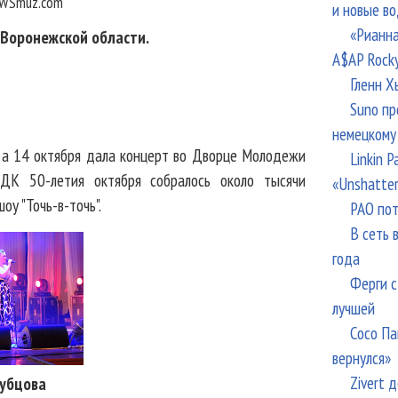
WSmuz.com
и новые в
«Рианна
 Воронежской области.
A$AP Rock
Гленн Х
Suno пр
немецкому
 а 14 октября дала концерт во Дворце Молодежи
Linkin 
ДК 50-летия октября собралось около тысячи
«Unshatte
у "Точь-в-точь".
РАО пот
В сеть 
года
Ферги с
лучшей
Сосо Па
вернулся»
Zivert 
убцова