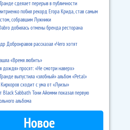
Гранде сделает перерыв в публичности
итриенко побил рекорд Егора Крида, став самым
стом, собравшим Лужники
Dabro добилась отмены бренда ресторана
др Добронравов рассказал «Чего хотят
ашла «Время любить»
я дождя» просят: «Не смотри наверх»
Гранде выпустила «злобный» альбом «Petal»
Киркоров сходит с ума от «Луизы»
т Black Sabbath Тони Айомми показал первую
ольного альбома
Новое