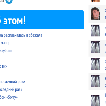
ЫМ:
 этом!
ва расплакалась и сбежала
 манер
 клубам»
сти»
 последний раз»
оследний раз»
ом «Sorry»