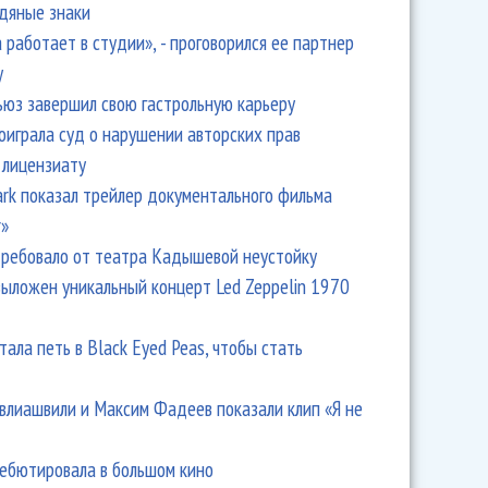
одяные знаки
 работает в студии», - проговорился ее партнер
y
ьюз завершил свою гастрольную карьеру
оиграла суд о нарушении авторских прав
 лицензиату
Park показал трейлер документального фильма
r»
ребовало от театра Кадышевой неустойку
выложен уникальный концерт Led Zeppelin 1970
тала петь в Black Eyed Peas, чтобы стать
влиашвили и Максим Фадеев показали клип «Я не
дебютировала в большом кино