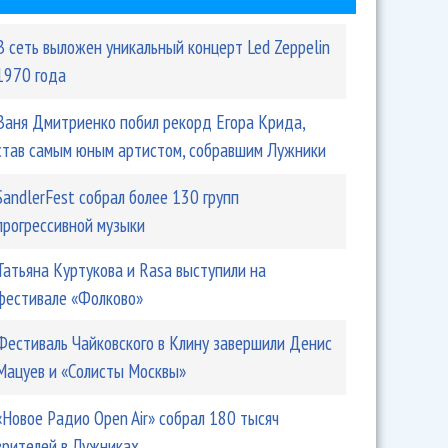
В сеть выложен уникальный концерт Led Zeppelin
1970 года
Ваня Дмитриенко побил рекорд Егора Крида,
став самым юным артистом, собравшим Лужники
SandlerFest собрал более 130 групп
прогрессивной музыки
Татьяна Куртукова и Rasa выступили на
фестивале «Фолково»
Фестиваль Чайковского в Клину завершили Денис
Мацуев и «Солисты Москвы»
«Новое Радио Open Air» собрал 180 тысяч
зрителей в Лужниках