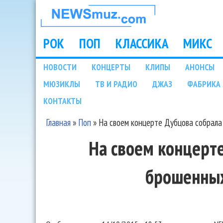
НОВОСТИ
МУЗЫКИ И
РОК
ПОП
КЛАССИКА
МИКС
Main menu
ШОУ БИЗНЕСА
НОВОСТИ
КОНЦЕРТЫ
КЛИПЫ
АНОНСЫ
Подразделы
МЮЗИКЛЫ
ТВ И РАДИО
ДЖАЗ
ФАБРИКА 
NEWSMUZ.COM
КОНТАКТЫ
Главная
»
Поп
»
На своем концерте Дубцова собрал
Вы здесь
На своем концерт
брошенны