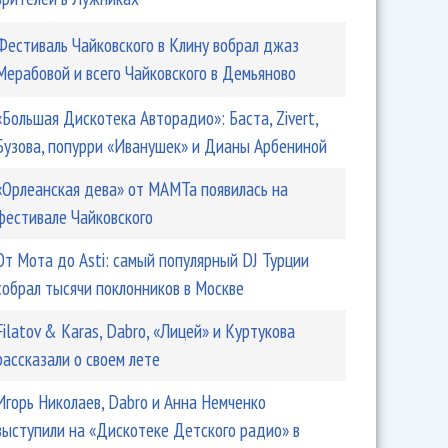
Фестиваль Чайковского в Клину вобрал джаз
Мерабовой и всего Чайковского в Демьяново
«Большая Дискотека Авторадио»: Баста, Zivert,
Бузова, попурри «Иванушек» и Дианы Арбениной
«Орлеанская дева» от МАМТа появилась на
фестивале Чайковского
От Мота до Asti: самый популярный DJ Турции
собрал тысячи поклонников в Москве
Filatov & Karas, Dabro, «Лицей» и Куртукова
рассказали о своем лете
Игорь Николаев, Dabro и Анна Немченко
выступили на «Дискотеке Детского радио» в