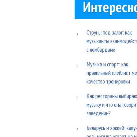
Интересн
Струны под залог: как
музыканты взаимодейс
с ломбардами
Музыка и спорт: как
правильный плейлист м
качество тренировки
Как рестораны выбира
музыку и что она говори
заведении?
Беларусь и хоккей: каку
роль музыка играет на 