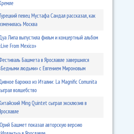
Кремле
Турецкий певец Мустафа Сандал рассказал, как
изменилась Москва
Дуа Липа выпустила фильм и концертный альбом
«Live From Mexico»
Фестиваль Башмета в Ярославле завершился
«Бедными людьми» с Евгением Мироновым
Дивное барокко из Италии: La Magnific Comunita
сыграл волшебство
Китайский Ming Quintet сыграл эксклюзив в
Ярославле
Юрий Башмет показал авторскую версию
«Иоланты» в Ярославле