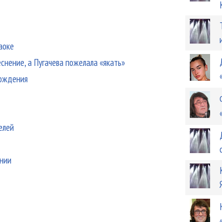
аоке
снение, а Пугачева пожелала «якать»
рождения
елей
ании