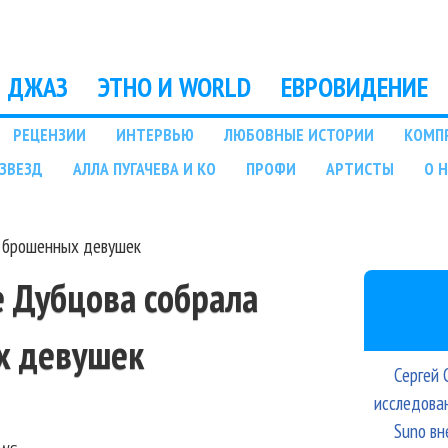
Перейти к основному
содержанию
ДЖАЗ
ЭТНО И WORLD
ЕВРОВИДЕНИЕ
РЕЦЕНЗИИ
ИНТЕРВЬЮ
ЛЮБОВНЫЕ ИСТОРИИ
КОМП
ЗВЕЗД
АЛЛА ПУГАЧЕВА И КО
ПРОФИ
АРТИСТЫ
О 
а брошенных девушек
е Дубцова собрала
х девушек
Сергей 
исследова
Suno вн