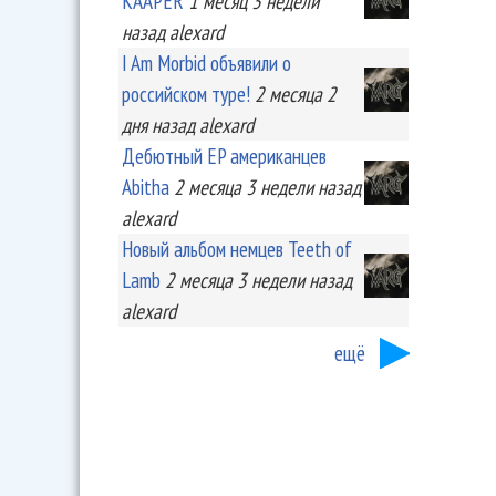
KA'APER
1 месяц 3 недели
назад
alexard
I Am Morbid объявили о
российском туре!
2 месяца 2
дня
назад
alexard
Дебютный EP американцев
Abitha
2 месяца 3 недели
назад
alexard
Новый альбом немцев Teeth of
Lamb
2 месяца 3 недели
назад
alexard
ещё