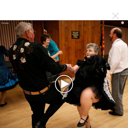
Ферги стала петь в Black Eyed Peas, чтобы стать
лучшей
Сосо Павлиашвили и Максим Фадеев показали клип «Я
i
не вернулся»
Zivert дебютировала в большом кино
Новое
Kara Kross обнимает каждый «Новый день»
Продолжение фильма «Майкл» начнут
снимать уже в этом году
Басист Mötley Crüe признал использование
плейбэка на концертах