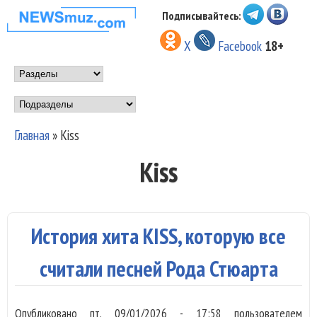
Перейти к основному
Подписывайтесь:
НОВОСТИ
содержанию
X
Facebook
18+
МУЗЫКИ И
Main menu
ШОУ БИЗНЕСА
Подразделы
NEWSMUZ.COM
Главная
»
Kiss
Вы здесь
Kiss
История хита KISS, которую все
считали песней Рода Стюарта
Опубликовано
пт, 09/01/2026 - 17:58
пользователем