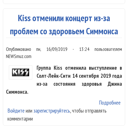
фил
про
Kiss отменили концерт из-за
гру
Kis
проблем со здоровьем Симмонса
Опубликовано
пн, 16/09/2019 - 13:24
пользователем
NEWSmuz.com
Группа Kiss отменила выступление в
Солт-Лейк-Сити 14 сентября 2019 года
из-за состояния здоровья Джина
Симмонса.
Подробнее
о K
Войдите
или
зарегистрируйтесь
, чтобы отправлять
отм
комментарии
кон
из-