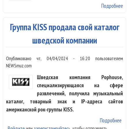
Подробнее
о 
и
ос
Группа KISS продала свой каталог
KI
шведской компании
Опубликовано
чт, 04/04/2024 - 16:20
пользователем
NEWSmuz.com
Шведская компания Pophouse,
специализирующаяся на сфере
развлечений, получила музыкальный
каталог, товарный знак и IP-адреса сайтов
американской рок-группы KISS.
Подробнее
о Г
Войдите
или
зарегистрируйтесь
, чтобы отправлять
KIS