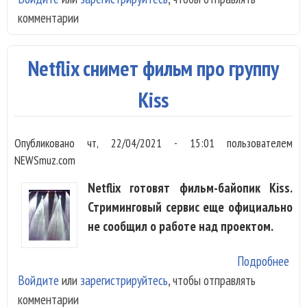
комментарии
про
сво
кат
Netflix снимет фильм про группу
шве
ком
Kiss
Опубликовано
чт, 22/04/2021 - 15:01
пользователем
NEWSmuz.com
Netflix готовят фильм-байопик Kiss.
Стриминговый сервис еще официально
не сообщил о работе над проектом.
Подробнее
о
Войдите
или
зарегистрируйтесь
, чтобы отправлять
Net
комментарии
сни