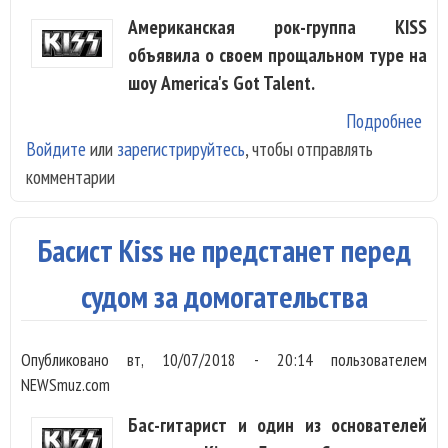
Американская рок-группа KISS
объявила о своем прощальном туре на
шоу America's Got Talent.
Подробнее
о K
Войдите
или
зарегистрируйтесь
, чтобы отправлять
ано
комментарии
про
тур
Басист Kiss не предстанет перед
судом за домогательства
Опубликовано
вт, 10/07/2018 - 20:14
пользователем
NEWSmuz.com
Бас-гитарист и один из основателей