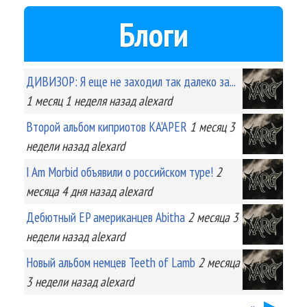
Блоги
ДИВИЗОР: Я еще не заходил так далеко за...
1 месяц 1 неделя
назад
alexard
Второй альбом киприотов KA'APER
1 месяц 3
недели
назад
alexard
I Am Morbid объявили о российском туре!
2
месяца 4 дня
назад
alexard
Дебютный EP американцев Abitha
2 месяца 3
недели
назад
alexard
Новый альбом немцев Teeth of Lamb
2 месяца
3 недели
назад
alexard