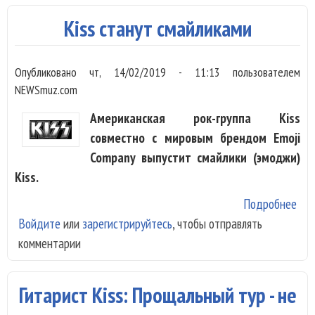
про
Kiss станут смайликами
со
здо
Опубликовано
чт, 14/02/2019 - 11:13
пользователем
Сим
NEWSmuz.com
Американская рок-группа Kiss
совместно с мировым брендом Emoji
Company выпустит смайлики (эмоджи)
Kiss.
Подробнее
о K
Войдите
или
зарегистрируйтесь
, чтобы отправлять
ста
комментарии
сма
Гитарист Kiss: Прощальный тур - не