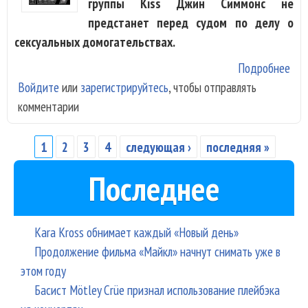
группы Kiss Джин Симмонс не
предстанет перед судом по делу о
сексуальных домогательствах.
Подробнее
о Б
Войдите
или
зарегистрируйтесь
, чтобы отправлять
не 
комментарии
пер
дом
1
2
3
4
следующая ›
последняя »
Страницы
Последнее
Kara Kross обнимает каждый «Новый день»
Продолжение фильма «Майкл» начнут снимать уже в
этом году
Басист Mötley Crüe признал использование плейбэка