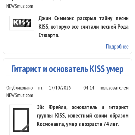
NEWSmuz.com
Джин Симмонс раскрыл тайну песни
KISS, которую все считали песней Рода
Стюарта.
Подробнее
о
Ис
хи
Гитарист и основатель KISS умер
KIS
ко
Опубликовано
пт, 17/10/2025 - 04:14
пользователем
вс
NEWSmuz.com
сч
пе
Эйс Фрейли, основатель и гитарист
Ро
группы KISS, известный своим образом
Ст
Космонавта, умер в возрасте 74 лет.