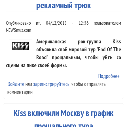
рекламный трюк
Опубликовано
вт, 04/12/2018 - 12:56
пользователем
NEWSmuz.com
Американская рок-группа Kiss
объявила свой мировой тур "End Of The
Road" прощальным, чтобы уйти со
сцены на пике своей формы.
Подробнее
о Г
Войдите
или
зарегистрируйтесь
, чтобы отправлять
Kiss
комментарии
Пр
тур
рек
Kiss включили Москву в график
трю
прощального тура