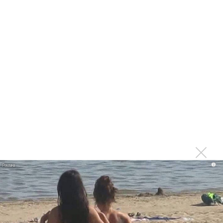
1970 года
Ферги стала петь в Black Eyed Peas, чтобы стать
лучшей
Сосо Павлиашвили и Максим Фадеев показали клип «Я
не вернулся»
Zivert дебютировала в большом кино
Ариана Гранде сделает перерыв в публичности
Ваня Дмитриенко побил рекорд Егора Крида, став
самым юным артистом, собравшим Лужники
Группа Dabro добилась отмены бренда ресторана
Da'Bro
Александр Добронравов рассказал «Чего хотят
i
мужчины?»
Нюша нашла «Время любить»
«Три дня дождя» просят: «Не смотри наверх»
Ариана Гранде выпустила «злобный» альбом