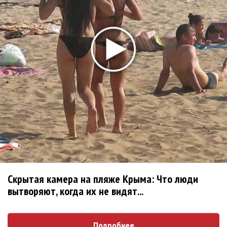
«Petal»
Филипп Киркоров сходит с ума от «Луизы»
Гитарист Black Sabbath Тони Айомми показал первую
песню из сольного альбома
Денис Клявер умоляет ИИ-модель: «Не плачь,
Анастасия»
Новое
«Рианна работает в студии», - проговорился
ее партнер A$AP Rocky
Скрытая камера на пляже Крыма: Что люди
Гленн Хьюз завершил свою гастрольную
вытворяют, когда их не видят...
карьеру
Suno проиграла суд о нарушении авторских
Подробнее