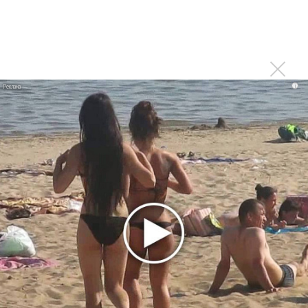
В сеть выложен уникальный концерт Led Zeppelin
1970 года
Ферги стала петь в Black Eyed Peas, чтобы стать
лучшей
Сосо Павлиашвили и Максим Фадеев показали клип «Я
i
не вернулся»
Zivert дебютировала в большом кино
Ариана Гранде сделает перерыв в публичности
Новое
Продолжение фильма «Майкл» начнут
снимать уже в этом году
Басист Mötley Crüe признал использование