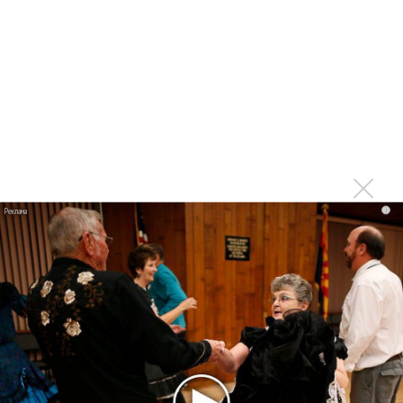
прав и новые водяные знаки
«Рианна работает в студии», - проговорился ее
партнер A$AP Rocky
Гленн Хьюз завершил свою гастрольную карьеру
Suno проиграла суд о нарушении авторских прав
немецкому лицензиату
Linkin Park показал трейлер документального фильма
«Unshatter»
РАО потребовало от театра Кадышевой неустойку
i
В сеть выложен уникальный концерт Led Zeppelin
1970 года
Ферги стала петь в Black Eyed Peas, чтобы стать
лучшей
Сосо Павлиашвили и Максим Фадеев показали клип «Я
не вернулся»
Zivert дебютировала в большом кино