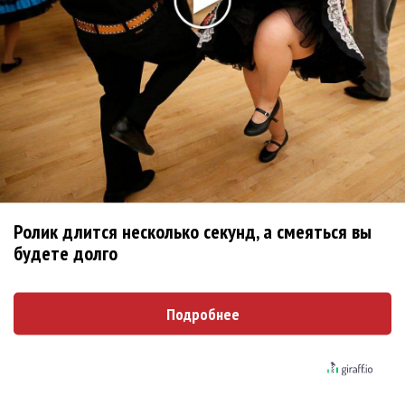
Новое
Рок-опера «Юнона и Авось» Алексея
Рыбникова пройдет на сцене Кремля
«It's Май Life»: под песни Юрия Шатунова
окунуться в романтичные 90-е
Ролик длится несколько секунд, а смеяться вы
В Москве появился мюзикл про «Первое
будете долго
свидание»
Подробнее
Пол Маккартни пишет мюзикл
Леонид Пташка и дети спели в израильском