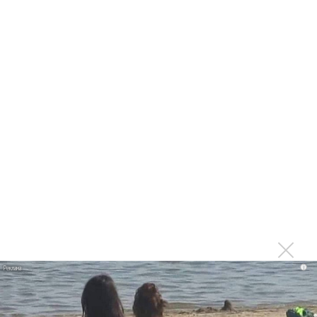
инструментах
В американской школе запретили рок-оперу по песням
Green Day
Фронтмен Green Day открывает музыкальный магазин
Последнее
Suno внедрил инструмент по нарушениям авторских
прав и новые водяные знаки
«Рианна работает в студии», - проговорился ее
партнер A$AP Rocky
Гленн Хьюз завершил свою гастрольную карьеру
i
Suno проиграла суд о нарушении авторских прав
немецкому лицензиату