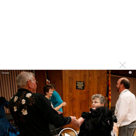
Kara Kross обнимает каждый «Новый день»
Продолжение фильма «Майкл» начнут снимать уже в
этом году
Басист Mötley Crüe признал использование плейбэка
на концертах
Мадонна и Кайли Миноуг впервые записали два
фита
Karol G выпустила альбом с Дрейком и Бруно
i
Марсом
Максим Фадеев и Маша Ржевская перевыпустили
«Когда я стану кошкой»
Клава Кока официально вышла «Замуж»
«Элли на маковом поле», Максим Лутчак и
«Смешарики» объединились
Авраам Руссо выпустил две солнечные песни
Сергей Сычёв - «Хит-парады в СССР. Полное