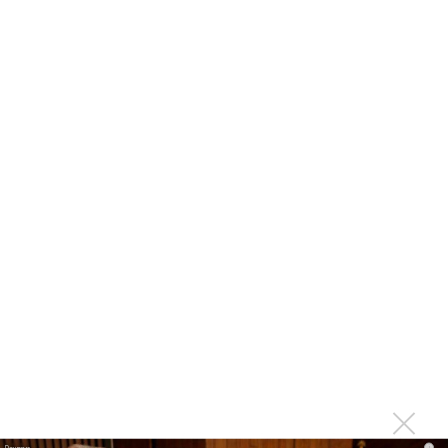
Kara Kross обнимает каждый «Новый день»
Продолжение фильма «Майкл» начнут снимать уже в
этом году
Басист Mötley Crüe признал использование плейбэка
на концертах
Мадонна и Кайли Миноуг впервые записали два
фита
Karol G выпустила альбом с Дрейком и Бруно
Марсом
Максим Фадеев и Маша Ржевская перевыпустили
«Когда я стану кошкой»
Клава Кока официально вышла «Замуж»
«Элли на маковом поле», Максим Лутчак и
«Смешарики» объединились
Авраам Руссо выпустил две солнечные песни
Сергей Сычёв - «Хит-парады в СССР. Полное
i