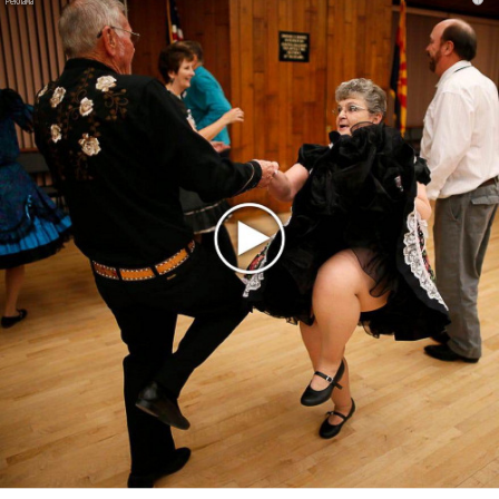
исследование»
Suno внедрил инструмент по нарушениям авторских
прав и новые водяные знаки
«Рианна работает в студии», - проговорился ее
партнер A$AP Rocky
Гленн Хьюз завершил свою гастрольную карьеру
Suno проиграла суд о нарушении авторских прав
немецкому лицензиату
Linkin Park показал трейлер документального фильма
«Unshatter»
РАО потребовало от театра Кадышевой неустойку
В сеть выложен уникальный концерт Led Zeppelin
1970 года
Ферги стала петь в Black Eyed Peas, чтобы стать
лучшей
Сосо Павлиашвили и Максим Фадеев показали клип «Я