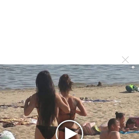
партнер A$AP Rocky
Гленн Хьюз завершил свою гастрольную карьеру
Suno проиграла суд о нарушении авторских прав
немецкому лицензиату
Linkin Park показал трейлер документального фильма
«Unshatter»
РАО потребовало от театра Кадышевой неустойку
В сеть выложен уникальный концерт Led Zeppelin
i
1970 года
Ферги стала петь в Black Eyed Peas, чтобы стать
лучшей
Сосо Павлиашвили и Максим Фадеев показали клип «Я
не вернулся»
Zivert дебютировала в большом кино
Ариана Гранде сделает перерыв в публичности