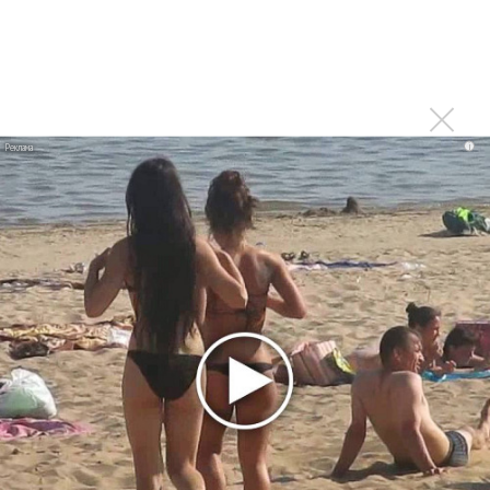
В сеть выложен уникальный концерт Led Zeppelin
1970 года
Ферги стала петь в Black Eyed Peas, чтобы стать
лучшей
i
Сосо Павлиашвили и Максим Фадеев показали клип «Я
не вернулся»
Zivert дебютировала в большом кино
Ариана Гранде сделает перерыв в публичности
Новое
Продолжение фильма «Майкл» начнут
снимать уже в этом году
Басист Mötley Crüe признал использование