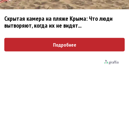
Zivert дебютировала в большом кино
Ариана Гранде сделает перерыв в публичности
Скрытая камера на пляже Крыма: Что люди
вытворяют, когда их не видят...
Новое
Подробнее
Продолжение фильма «Майкл» начнут
снимать уже в этом году
Басист Mötley Crüe признал использование
плейбэка на концертах
Мадонна и Кайли Миноуг впервые записали
два фита
Karol G выпустила альбом с Дрейком и Бруно
Марсом