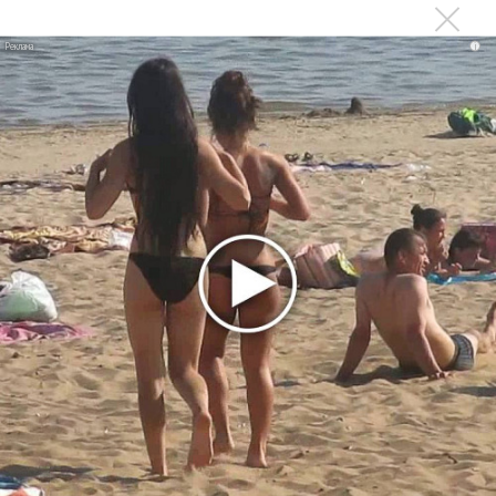
Suno внедрил инструмент по нарушениям авторских
прав и новые водяные знаки
i
«Рианна работает в студии», - проговорился ее
партнер A$AP Rocky
Гленн Хьюз завершил свою гастрольную карьеру
Suno проиграла суд о нарушении авторских прав
немецкому лицензиату
Linkin Park показал трейлер документального фильма
«Unshatter»
РАО потребовало от театра Кадышевой неустойку
В сеть выложен уникальный концерт Led Zeppelin
1970 года
Ферги стала петь в Black Eyed Peas, чтобы стать
лучшей
Сосо Павлиашвили и Максим Фадеев показали клип «Я
не вернулся»