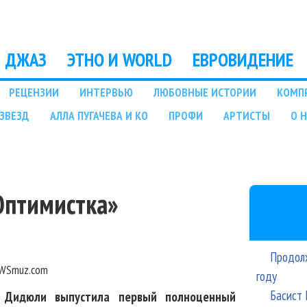
Перейти к основному
содержанию
ДЖАЗ
ЭТНО И WORLD
ЕВРОВИДЕНИЕ
РЕЦЕНЗИИ
ИНТЕРВЬЮ
ЛЮБОВНЫЕ ИСТОРИИ
КОМП
ЗВЕЗД
АЛЛА ПУГАЧЕВА И КО
ПРОФИ
АРТИСТЫ
О 
«Оптимистка»
Продолж
WSmuz.com
году
Басист 
за Дидюли выпустила первый полноценный