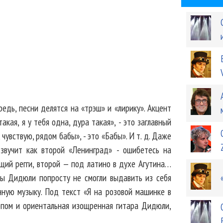
редь, песни делятся на «трэш» и «лирику». Акцент
такая, я у тебя одна, дура такая», - это заглавный
 чувствую, рядом бабы», - это «Бабы». И т. д. Даже
 звучит как второй «Ленинград» - ошибетесь на
щий регги, второй — под латино в духе Агутина…
ты Дидюли попросту не смогли выдавить из себя
нную музыку. Под текст «Я на розовой машинке в
эпом и ориентальная изощренная гитара Дидюли,