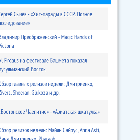
Сергей Сычёв - «Хит-парады в СССР. Полное
исследование»
Владимир Преображенский - Magic Hands of
Victoria
Аl Firdaus на фестивале Башмета показал
мусульманский Восток
Обзор главных релизов недели: Дмитриенко,
Zivert, Sheeran, Glukoza и др.
«Бостонское Чаепитие» - «Азиатская шкатулка»
Обзор релизов недели: Майли Сайрус, Anna Asti,
Ваня Дмитриенко, Pharaoh...