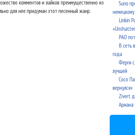
множество комментов и лайков преимущественно из
Suno пр
ально для нее придуман этот песенный жанр.
немецкому
Linkin 
«Unshatte
РАО пот
В сеть 
года
Ферги с
лучшей
Сосо Па
вернулся»
Zivert 
Ариана 