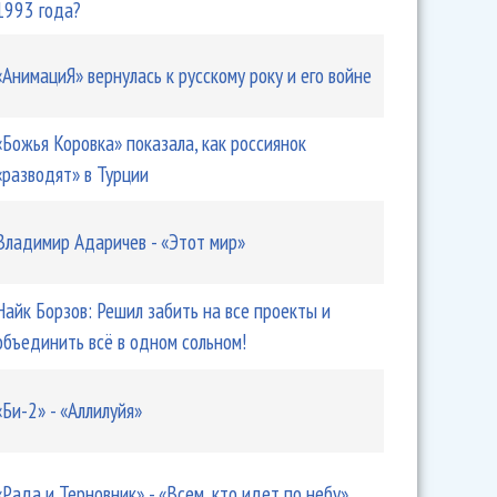
1993 года?
«АнимациЯ» вернулась к русскому року и его войне
«Божья Коровка» показала, как россиянок
«разводят» в Турции
Владимир Адаричев - «Этот мир»
Найк Борзов: Решил забить на все проекты и
объединить всё в одном сольном!
«Би-2» - «Аллилуйя»
«Рада и Терновник» - «Всем, кто идет по небу»