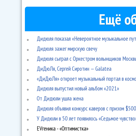
Ещё об
Дидюля показал «Невероятное музыкальное пу
Дидюля зажег мирскую свечу
Дидюля сыграл с Оркестром волынщиков Москв
ДиДюЛя, Сергей Сиротин — Galatea
«ДиДюЛя» откроет музыкальный портал в косм
Дидюля выпустил новый альбом «2021»
От Дидюли ушла жена
Дидюля объявил конкурс каверов с призом $50
У Дидюли в 50 лет появилось «Седьмое чувство
EVгеника - «Оптимистка»