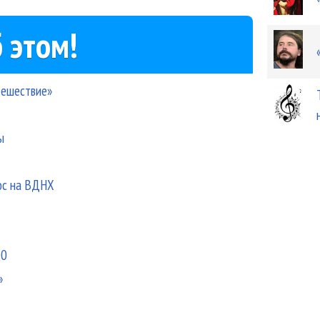
 этом!
тешествие»
ы
ос на ВДНХ
00
»