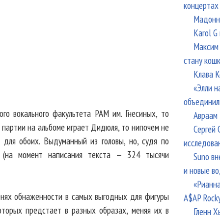
концертах
Мадонна
Karol G
Максим 
стану кош
Клава К
«Элли н
объединил
ого вокального факультета РАМ им. Гнесиных, то
Авраам 
е партии на альбоме играет Дидюля, то нипочем не
Сергей 
 для обоих. Выдуманный из головы, но, судя по
исследова
е (на момент написания текста — 324 тысячи
Suno вн
и новые в
«Рианна
пенях обнаженности в самых выгодных для фигуры
A$AP Rock
которых предстает в разных образах, меняя их в
Гленн Х