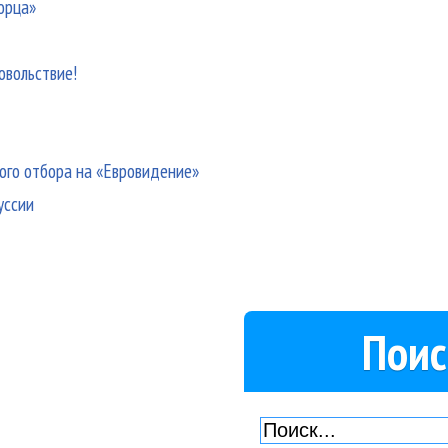
орца»
овольствие!
ого отбора на «Евровидение»
уссии
Поис