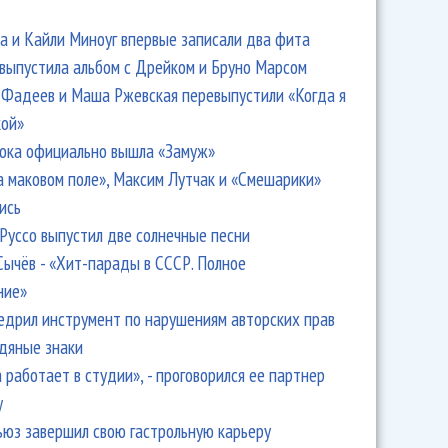
 и Кайли Миноуг впервые записали два фита
 выпустила альбом с Дрейком и Бруно Марсом
Фадеев и Маша Ржевская перевыпустили «Когда я
кой»
ока официально вышла «Замуж»
а маковом поле», Максим Лутчак и «Смешарики»
ись
Руссо выпустил две солнечные песни
Сычёв - «Хит-парады в СССР. Полное
ние»
едрил инструмент по нарушениям авторских прав
одяные знаки
 работает в студии», - проговорился ее партнер
y
ьюз завершил свою гастрольную карьеру