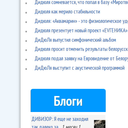
Дидюля сомневается, что попал в базу «Миротв
Дидюля как мерило стабильности
Дидюля: «Аквамарин» - это физиологическое уд
Дидюля презентует новый проект «ЕVГЕНИКА»
ДиДюЛя выпустил симфонический альбом
Дидюля просит отменить результаты белорусск
Дидюля подал заявку на Евровидение от Белор
ДиДюЛя выступит с акустической программой
Блоги
ДИВИЗОР: Я еще не заходил
так далеко за...
1 месяц 1