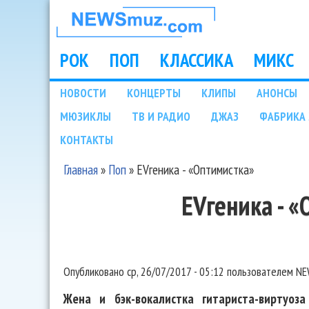
НОВОСТИ
МУЗЫКИ И
РОК
ПОП
КЛАССИКА
МИКС
Main menu
ШОУ БИЗНЕСА
НОВОСТИ
КОНЦЕРТЫ
КЛИПЫ
АНОНСЫ
Подразделы
МЮЗИКЛЫ
ТВ И РАДИО
ДЖАЗ
ФАБРИКА 
NEWSMUZ.COM
КОНТАКТЫ
Главная
»
Поп
»
EVгеника - «Оптимистка»
Вы здесь
EVгеника - 
Опубликовано
ср, 26/07/2017 - 05:12
пользователем
NE
Жена и бэк-вокалистка гитариста-виртуо