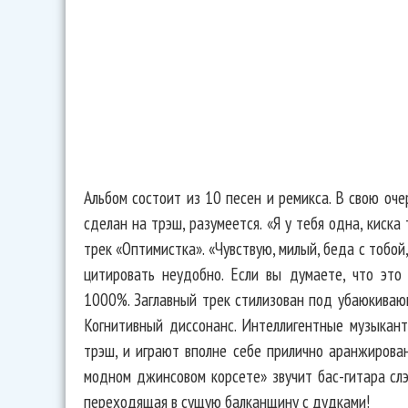
Альбом состоит из 10 песен и ремикса. В свою оче
сделан на трэш, разумеется. «Я у тебя одна, киска 
трек «Оптимистка». «Чувствую, милый, беда с тобой,
цитировать неудобно. Если вы думаете, что это
1000%. Заглавный трек стилизован под убаюкиваю
Когнитивный диссонанс. Интеллигентные музыкан
трэш, и играют вполне себе прилично аранжирова
модном джинсовом корсете» звучит бас-гитара сл
переходящая в сущую балканщину с дудками!